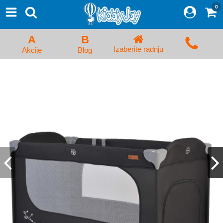
0
⨯
Proizvodi
Početna
A
B
Prijava/Registracija
Izaberite radnju
Akcije
Blog
Kolica za bebe i dečija kolica
Auto sedišta za decu i bebe
Kreveci, ljuljaške i ležaljke
Kadice, noše i adapteri
Hranilice, flašice i cucle
Monitori, Ogradice i tricikli
Posteljine, vrećice i baldahini