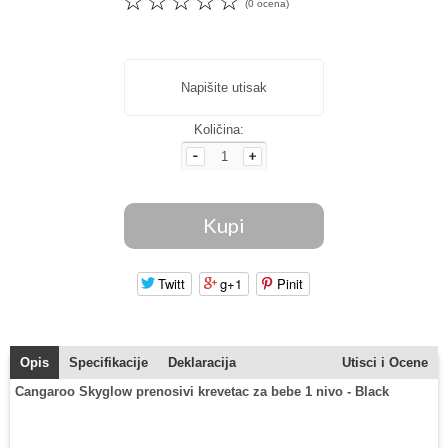
☆
☆
☆
☆
☆
(0 ocena)
Napišite utisak
Količina:
Twitt
g+1
Pinit
Opis
Specifikacije
Deklaracija
Utisci i Ocene
Cangaroo Skyglow prenosivi krevetac za bebe 1 nivo - Black