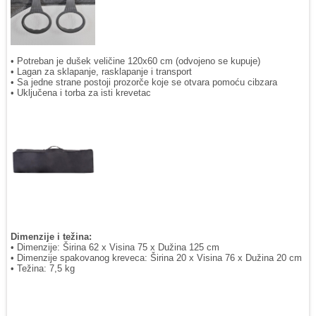
• Potreban je dušek veličine 120x60 cm (odvojeno se kupuje)
• Lagan za sklapanje, rasklapanje i transport
• Sa jedne strane postoji prozorče koje se otvara pomoću cibzara
• Uključena i torba za isti krevetac
Dimenzije i težina:
• Dimenzije: Širina 62 x Visina 75 x Dužina 125 cm
• Dimenzije spakovanog kreveca: Širina 20 x Visina 76 x Dužina 20 cm
• Težina: 7,5 kg