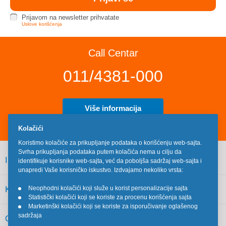
Prijavom na newsletter prihvatate
Uslove korišćenja
Call Centar
011/4381-000
Više informacija
Kolačići
Koristimo kolačiće za prikupljanje podataka o korišćenju web-sajta.
Svrha prikupljanja podataka putem kolačića nema u cilju da
INFORMACIJE
identifikuje korisnike web-sajta, već da poboljša sadržaj web-sajta i
unapredi Vaše korisničko iskustvo. Izdvajamo nekoliko vrsta:
KORISNIČKI SERVIS
Neophodni kolačići koji služe u korist personalizacije sajta
•
Statistički kolačići koji se koriste za procenu korišćenja sajta
•
Marketinški kolačići koji se koriste za isporučivanje oglašenog
•
sadržaja
OSTALO