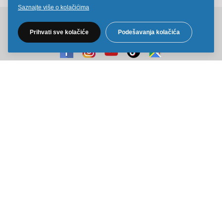
Saznajte više o kolačićima
Pratite nas na društvenim mrežama
Prihvati sve kolačiće
Podešavanja kolačića
Sve cene na ovom sajtu iskazane su u dinarima. PDV je uračunat u
cenu. Kiddy Joy maksimalno koristi sve svoje resurse da Vam svi artikli
na ovom sajtu budu prikazani sa ispravnim nazivima specifikacija,
fotografijama i cenama. Ipak, ne možemo garantovati da su sve
navedene informacije i fotografije artikala na ovom sajtu u potpunosti
ispravne.