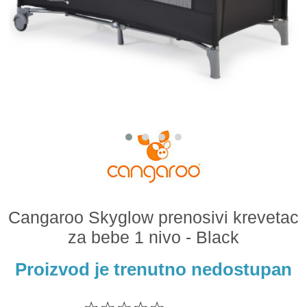
Odeća i obuća
Igračke za bebe i decu
AKCIJA
Prodavnica
Call Centar
011 438 1 000
Cangaroo Skyglow prenosivi krevetac
za bebe 1 nivo - Black
Proizvod je trenutno nedostupan