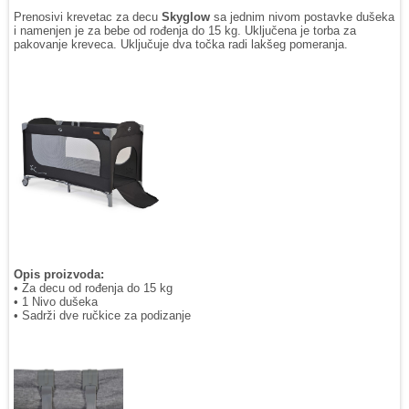
Prenosivi krevetac za decu
Skyglow
sa jednim nivom postavke dušeka
i namenjen je za bebe od rođenja do 15 kg. Uključena je torba za
pakovanje kreveca. Uključuje dva točka radi lakšeg pomeranja.
Opis proizvoda:
• Za decu od rođenja do 15 kg
• 1 Nivo dušeka
• Sadrži dve ručkice za podizanje