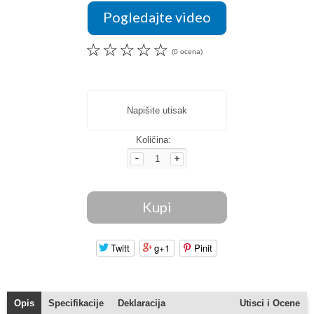
Pogledajte video
☆
☆
☆
☆
☆
(0 ocena)
Napišite utisak
Količina:
Twitt
g+1
Pinit
Opis
Specifikacije
Deklaracija
Utisci i Ocene