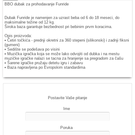
BBO dubak za prohodavanje Funride
Dubak Funride je namenjen za uzrast beba od 6 do 18 meseci, do
maksimalne težine od 12 kg.
Široka baza garantuje bezbednost pri bebinim prvm koracima.
Opis proizvoda:
• Četiri točkića - prednji okretni za 360 stepeni (silikonski) i zadnji fiksni
(gumeni)
• Sedište se podešava po visini
• Muzička igračka koja se može lako odvojiti od dubka i na mestu
muzičke igračke nalazi se tacna za hranjenje sa pregradom za čašu
• Šarene igračke pružaju detetu igru i zabavu
• Baza napravljena po Evropskim standardima
Postavite Vaše pitanje
Ime
Poruka