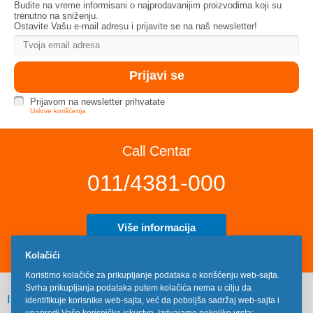
Budite na vreme informisani o najprodavanijim proizvodima koji su
trenutno na sniženju.
Ostavite Vašu e-mail adresu i prijavite se na naš newsletter!
Prijavom na newsletter prihvatate
Uslove korišćenja
Call Centar
011/4381-000
Više informacija
Kolačići
Koristimo kolačiće za prikupljanje podataka o korišćenju web-sajta.
Svrha prikupljanja podataka putem kolačića nema u cilju da
INFORMACIJE
identifikuje korisnike web-sajta, već da poboljša sadržaj web-sajta i