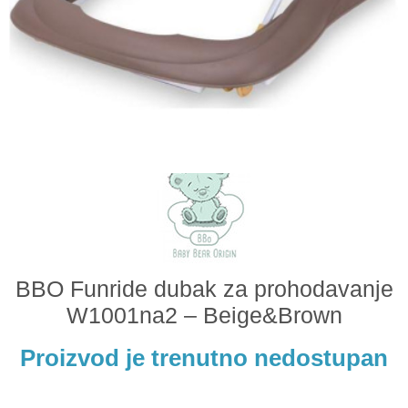
Odeća i obuća
Igračke za bebe i decu
AKCIJA
Prodavnica
Call Centar
011 438 1 000
BBO Funride dubak za prohodavanje
W1001na2 – Beige&Brown
Proizvod je trenutno nedostupan