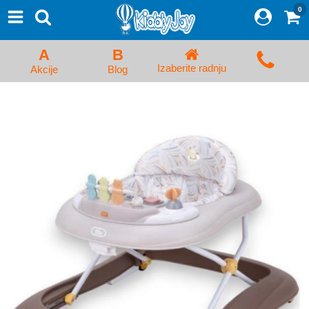
0
⨯
Proizvodi
Početna
A
B
Prijava/Registracija
Izaberite radnju
Akcije
Blog
Kolica za bebe i dečija kolica
Auto sedišta za decu i bebe
Kreveci, ljuljaške i ležaljke
Kadice, noše i adapteri
Hranilice, flašice i cucle
Monitori, Ogradice i tricikli
Posteljine, vrećice i baldahini