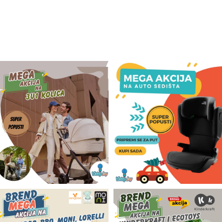
Odeća i obuća
Igračke za bebe i decu
AKCIJA
Prodavnica
Call Centar
011 438 1 000