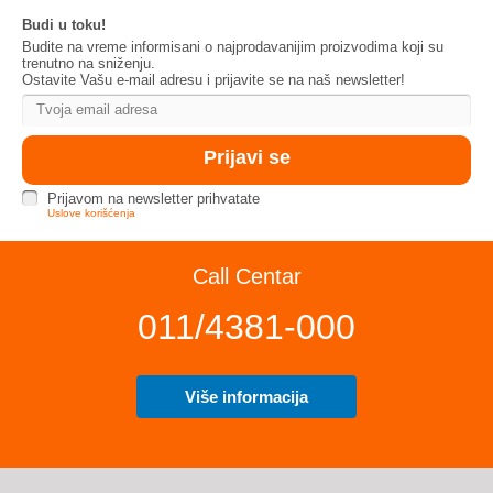
Budi u toku!
Budite na vreme informisani o najprodavanijim proizvodima koji su
trenutno na sniženju.
Ostavite Vašu e-mail adresu i prijavite se na naš newsletter!
Prijavom na newsletter prihvatate
Uslove korišćenja
Call Centar
011/4381-000
Više informacija