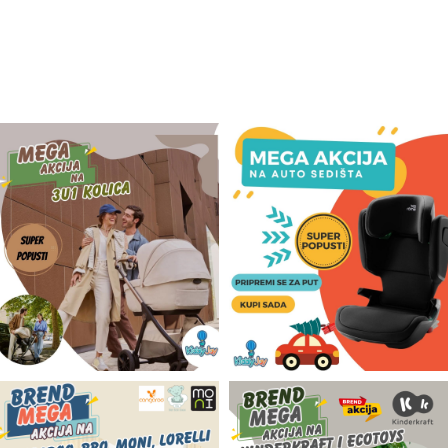
Odeća i obuća
Igračke za bebe i decu
AKCIJA
Prodavnica
Call Centar
011 438 1 000