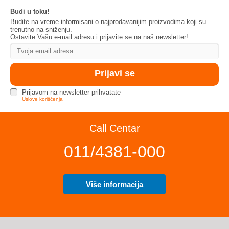
Budi u toku!
Budite na vreme informisani o najprodavanijim proizvodima koji su
trenutno na sniženju.
Ostavite Vašu e-mail adresu i prijavite se na naš newsletter!
Prijavom na newsletter prihvatate
Uslove korišćenja
Call Centar
011/4381-000
Više informacija