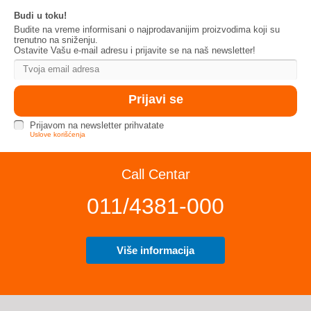
Budi u toku!
Budite na vreme informisani o najprodavanijim proizvodima koji su
trenutno na sniženju.
Ostavite Vašu e-mail adresu i prijavite se na naš newsletter!
Prijavom na newsletter prihvatate
Uslove korišćenja
Call Centar
011/4381-000
Više informacija