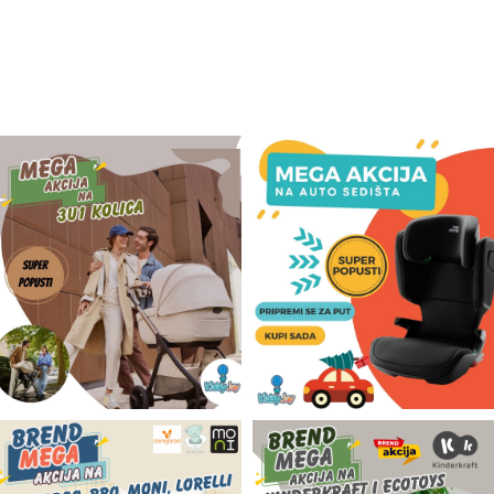
Odeća i obuća
Igračke za bebe i decu
AKCIJA
Prodavnica
Call Centar
011 438 1 000