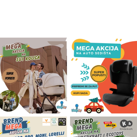
Odeća i obuća
Igračke za bebe i decu
AKCIJA
Prodavnica
Call Centar
011 438 1 000