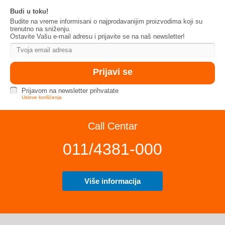
Budi u toku!
Budite na vreme informisani o najprodavanijim proizvodima koji su
trenutno na sniženju.
Ostavite Vašu e-mail adresu i prijavite se na naš newsletter!
Prijavom na newsletter prihvatate
Uslove korišćenja
Call Centar
011/4381-000
Više informacija