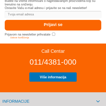
Budite na vreme informisani o najprodavanijim proizvodima koji su
trenutno na sniženju.
Ostavite Vašu e-mail adresu i prijavite se na naš newsletter!
Prijavom na newsletter prihvatate
Uslove korišćenja
Call Centar
011/4381-000
Više informacija
INFORMACIJE