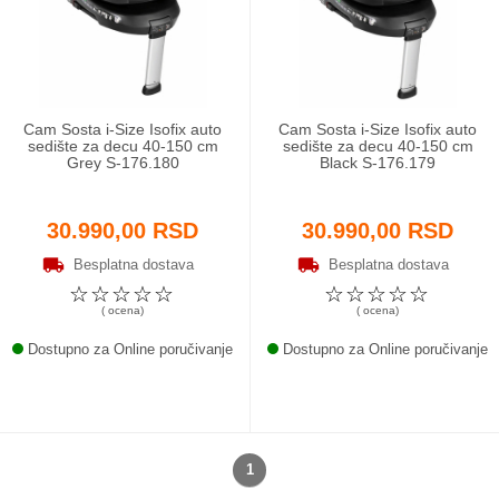
Odeća i obuća
Igračke za bebe i decu
Cam Sosta i-Size Isofix auto
Cam Sosta i-Size Isofix auto
AKCIJA
sedište za decu 40-150 cm
sedište za decu 40-150 cm
Grey S-176.180
Black S-176.179
Prodavnica
30.990,00 RSD
30.990,00 RSD
Call Centar
Besplatna dostava
Besplatna dostava
☆
☆
☆
☆
☆
☆
☆
☆
☆
☆
011 438 1 000
( ocena)
( ocena)
Dostupno za Online poručivanje
Dostupno za Online poručivanje
1