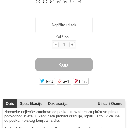
☆
☆
☆
☆
☆
( ocena)
Napišite utisak
Količina:
Twitt
g+1
Pinit
Opis
Specifikacije
Deklaracija
Utisci i Ocene
Napravite najlepše zamkove od peska uz ovaj set za plažu sa printom
podvodnog sveta. U kanti ćete pronaći grabulje, lopatu, sito i 2 kalupa
od peska morskog konjića i sidra.