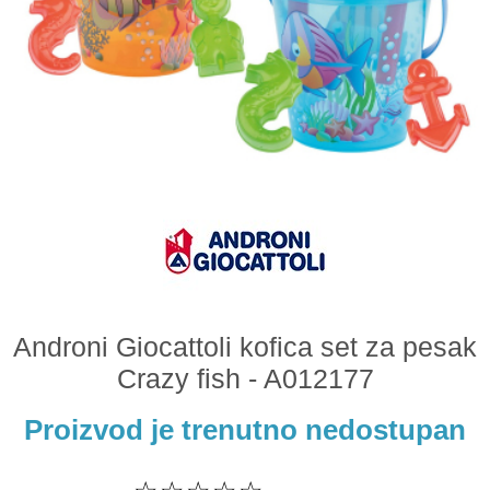
Odeća i obuća
Igračke za bebe i decu
AKCIJA
Prodavnica
Call Centar
011 438 1 000
Androni Giocattoli kofica set za pesak
Crazy fish - A012177
Proizvod je trenutno nedostupan