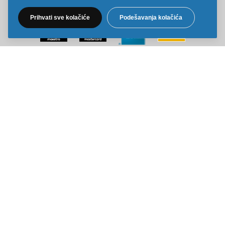
Prihvati sve kolačiće
Podešavanja kolačića
Sve cene na ovom sajtu iskazane su u dinarima. PDV je uračunat u
cenu. Kiddy Joy maksimalno koristi sve svoje resurse da Vam svi artikli
na ovom sajtu budu prikazani sa ispravnim nazivima specifikacija,
fotografijama i cenama. Ipak, ne možemo garantovati da su sve
navedene informacije i fotografije artikala na ovom sajtu u potpunosti
ispravne.
Copyright © 2014-2026 Kiddy Joy. Sva prava zadržana.