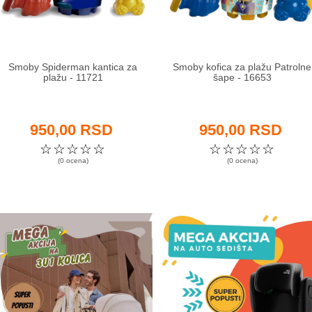
Smoby Spiderman kantica za
Smoby kofica za plažu Patrolne
plažu - 11721
šape - 16653
950,00 RSD
950,00 RSD
☆
☆
☆
☆
☆
☆
☆
☆
☆
☆
(0 ocena)
(0 ocena)