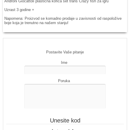
Androni Giocattoli plastična kofica set trans Crazy fish za igru
Uzrast 3 godine +
Napomena: Proizvod se komadno prodaje u zavisnosti od raspoložive
boje koja je trenutno na našem stanju!
Postavite Vaše pitanje
Ime
Poruka
Unesite kod