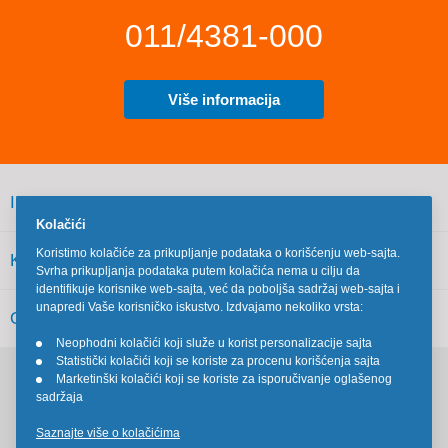
011/4381-000
Više informacija
INFORMACIJE
Kolačići
Koristimo kolačiće za prikupljanje podataka o korišćenju web-sajta.
KORISNIČKI SERVIS
Svrha prikupljanja podataka putem kolačića nema u cilju da
identifikuje korisnike web-sajta, već da poboljša sadržaj web-sajta i
unapredi Vaše korisničko iskustvo. Izdvajamo nekoliko vrsta:
OSTALO
Neophodni kolačići koji služe u korist personalizacije sajta
•
Statistički kolačići koji se koriste za procenu korišćenja sajta
•
Marketinški kolačići koji se koriste za isporučivanje oglašenog
•
Pratite nas na društvenim mrežama
sadržaja
Saznajte više o kolačićima