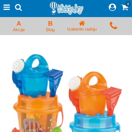
0
⨯
Proizvodi
Početna
A
B
Prijava/Registracija
Izaberite radnju
Akcije
Blog
Kolica za bebe i dečija kolica
Auto sedišta za decu i bebe
Kreveci, ljuljaške i ležaljke
Kadice, noše i adapteri
Hranilice, flašice i cucle
Monitori, Ogradice i tricikli
Posteljine, vrećice i baldahini