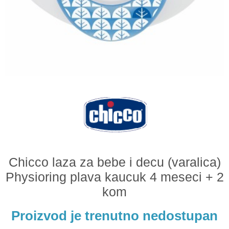
Odeća i obuća
Igračke za bebe i decu
AKCIJA
Prodavnica
Call Centar
011 438 1 000
Chicco laza za bebe i decu (varalica)
Physioring plava kaucuk 4 meseci + 2
kom
Proizvod je trenutno nedostupan