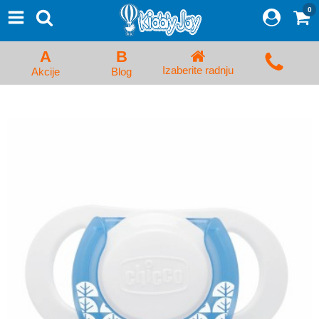
0
⨯
Proizvodi
Početna
A
B
Prijava/Registracija
Izaberite radnju
Akcije
Blog
Kolica za bebe i dečija kolica
Auto sedišta za decu i bebe
Kreveci, ljuljaške i ležaljke
Kadice, noše i adapteri
Hranilice, flašice i cucle
Monitori, Ogradice i tricikli
Posteljine, vrećice i baldahini