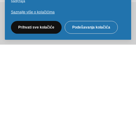
sadržaja
Saznajte više o kolačićima
Pratite nas na društvenim mrežama
Prihvati sve kolačiće
Podešavanja kolačića
Sve cene na ovom sajtu iskazane su u dinarima. PDV je uračunat u
cenu. Kiddy Joy maksimalno koristi sve svoje resurse da Vam svi artikli
na ovom sajtu budu prikazani sa ispravnim nazivima specifikacija,
fotografijama i cenama. Ipak, ne možemo garantovati da su sve
navedene informacije i fotografije artikala na ovom sajtu u potpunosti
ispravne.