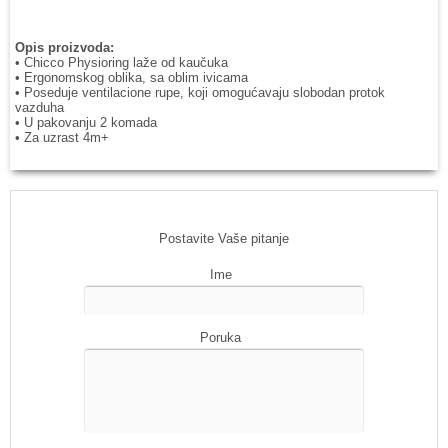
Opis proizvoda:
• Chicco Physioring laže od kaučuka
• Ergonomskog oblika, sa oblim ivicama
• Poseduje ventilacione rupe, koji omogućavaju slobodan protok
vazduha
• U pakovanju 2 komada
• Za uzrast 4m+
Postavite Vaše pitanje
Ime
Poruka