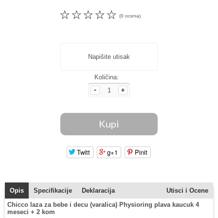
☆
☆
☆
☆
☆
(0 ocena)
Napišite utisak
Količina:
Twitt
g+1
Pinit
Opis
Specifikacije
Deklaracija
Utisci i Ocene
Chicco laza za bebe i decu (varalica) Physioring plava kaucuk 4
meseci + 2 kom