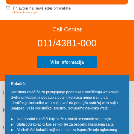
Prijavom na newsletter prihvatate
Uslove korišćenja
Call Centar
011/4381-000
Više informacija
Kolačići
INFORMACIJE
Koristimo kolačiće za prikupljanje podataka o korišćenju web-sajta.
Svrha prikupljanja podataka putem kolačića nema u cilju da
identifikuje korisnike web-sajta, već da poboljša sadržaj web-sajta i
unapredi Vaše korisničko iskustvo. Izdvajamo nekoliko vrsta:
KORISNIČKI SERVIS
Neophodni kolačići koji služe u korist personalizacije sajta
•
Statistički kolačići koji se koriste za procenu korišćenja sajta
•
OSTALO
Marketinški kolačići koji se koriste za isporučivanje oglašenog
•