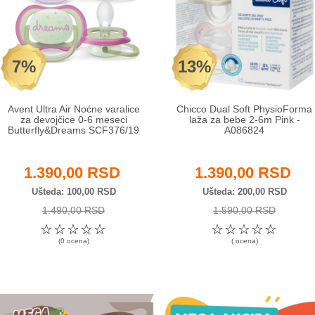
7%
13%
Avent Ultra Air Noćne varalice
Chicco Dual Soft PhysioForma
za devojčice 0-6 meseci
laža za bebe 2-6m Pink -
Butterfly&Dreams SCF376/19
A086824
1.390,00 RSD
1.390,00 RSD
Ušteda
100,00 RSD
Ušteda
200,00 RSD
1.490,00 RSD
1.590,00 RSD
☆
☆
☆
☆
☆
☆
☆
☆
☆
☆
(0 ocena)
( ocena)