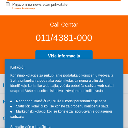
Prijavom na newsletter prihvatate
Uslove korišćenja
Call Centar
011/4381-000
Više informacija
Kolačići
Koristimo kolačiće za prikupljanje podataka o korišćenju web-sajta.
Svrha prikupljanja podataka putem kolačića nema u cilju da
INFORMACIJE
identifikuje korisnike web-sajta, već da poboljša sadržaj web-sajta i
unapredi Vaše korisničko iskustvo. Izdvajamo nekoliko vrsta:
KORISNIČKI SERVIS
Neophodni kolačići koji služe u korist personalizacije sajta
•
Statistički kolačići koji se koriste za procenu korišćenja sajta
•
Marketinški kolačići koji se koriste za isporučivanje oglašenog
•
sadržaja
OSTALO
Saznajte više o kolačićima