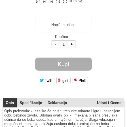
☆
☆
☆
☆
☆
(0 ocena)
Napišite utisak
Količina:
Twitt
g+1
Pinit
Opis
Specifikacije
Deklaracija
Utisci i Ocene
Opis proizvoda: •Ležaljka će pružiti trenutke odmora i igre u najranijem
dobu bebinog zivota. Udoban ovalni oblik i mekana plišana presvlaka
učiniće da se beba oseća kao u majčinom naručju. Blaga vibracija i
mogućnost menjanja položaja naslona deluju umirujuće na bebu