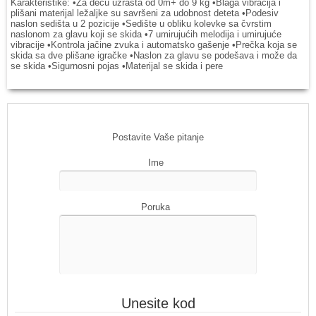
Karakteristike: •Za decu uzrasta od 0m+ do 9 kg •Blaga vibracija i
plišani materijal ležaljke su savršeni za udobnost deteta •Podesiv
naslon sedišta u 2 pozicije •Sedište u obliku kolevke sa čvrstim
naslonom za glavu koji se skida •7 umirujućih melodija i umirujuće
vibracije •Kontrola jačine zvuka i automatsko gašenje •Prečka koja se
skida sa dve plišane igračke •Naslon za glavu se podešava i može da
se skida •Sigurnosni pojas •Materijal se skida i pere
Postavite Vaše pitanje
Ime
Poruka
Unesite kod