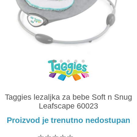
Odeća i obuća
Igračke za bebe i decu
AKCIJA
Prodavnica
Call Centar
011 438 1 000
Taggies lezaljka za bebe Soft n Snug
Leafscape 60023
Proizvod je trenutno nedostupan