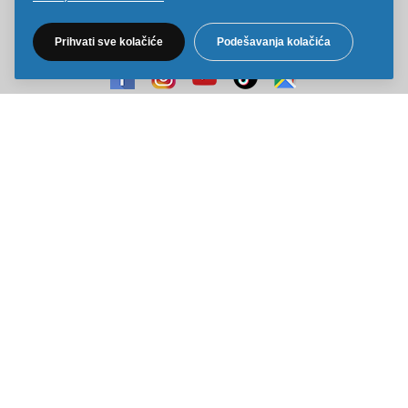
Pratite nas na društvenim mrežama
Prihvati sve kolačiće
Podešavanja kolačića
Sve cene na ovom sajtu iskazane su u dinarima. PDV je uračunat u
cenu. Kiddy Joy maksimalno koristi sve svoje resurse da Vam svi artikli
na ovom sajtu budu prikazani sa ispravnim nazivima specifikacija,
fotografijama i cenama. Ipak, ne možemo garantovati da su sve
navedene informacije i fotografije artikala na ovom sajtu u potpunosti
ispravne.