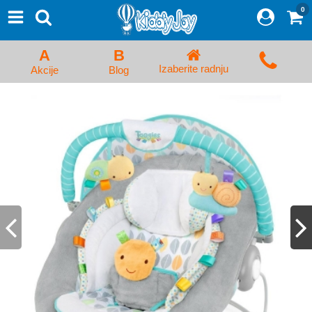
0
⨯
Proizvodi
Početna
A
B
Prijava/Registracija
Izaberite radnju
Akcije
Blog
Kolica za bebe i dečija kolica
Auto sedišta za decu i bebe
Kreveci, ljuljaške i ležaljke
Kadice, noše i adapteri
Hranilice, flašice i cucle
Monitori, Ogradice i tricikli
Posteljine, vrećice i baldahini