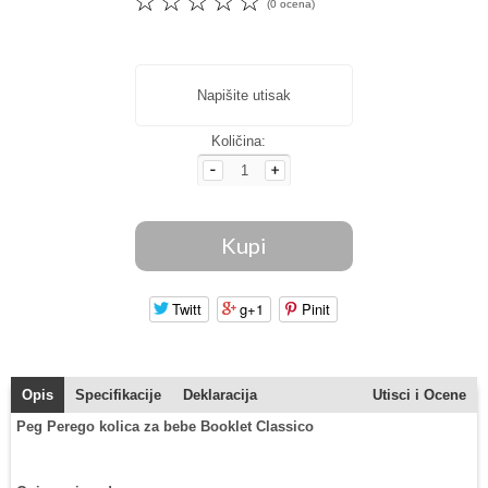
☆
☆
☆
☆
☆
(0 ocena)
Napišite utisak
Količina:
Twitt
g+1
Pinit
Opis
Specifikacije
Deklaracija
Utisci i Ocene
Peg Perego kolica za bebe Booklet Classico