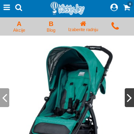
0
⨯
Proizvodi
Početna
A
B
Prijava/Registracija
Izaberite radnju
Akcije
Blog
Kolica za bebe i dečija kolica
Auto sedišta za decu i bebe
Kreveci, ljuljaške i ležaljke
Kadice, noše i adapteri
Hranilice, flašice i cucle
Monitori, Ogradice i tricikli
Posteljine, vrećice i baldahini