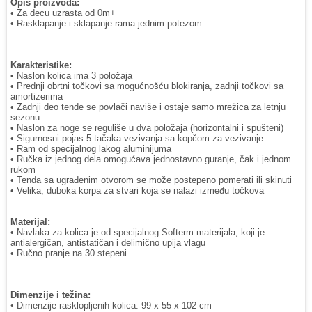
Opis proizvoda:
• Za decu uzrasta od 0m+
• Rasklapanje i sklapanje rama jednim potezom
Karakteristike:
• Naslon kolica ima 3 položaja
• Prednji obrtni točkovi sa mogućnošću blokiranja, zadnji točkovi sa
amortizerima
• Zadnji deo tende se povlači naviše i ostaje samo mrežica za letnju
sezonu
• Naslon za noge se reguliše u dva položaja (horizontalni i spušteni)
• Sigurnosni pojas 5 tačaka vezivanja sa kopčom za vezivanje
• Ram od specijalnog lakog aluminijuma
• Ručka iz jednog dela omogućava jednostavno guranje, čak i jednom
rukom
• Tenda sa ugrađenim otvorom se može postepeno pomerati ili skinuti
• Velika, duboka korpa za stvari koja se nalazi između točkova
Materijal:
• Navlaka za kolica je od specijalnog Softerm materijala, koji je
antialergičan, antistatičan i delimično upija vlagu
• Ručno pranje na 30 stepeni
Dimenzije i težina:
• Dimenzije rasklopljenih kolica: 99 x 55 x 102 cm