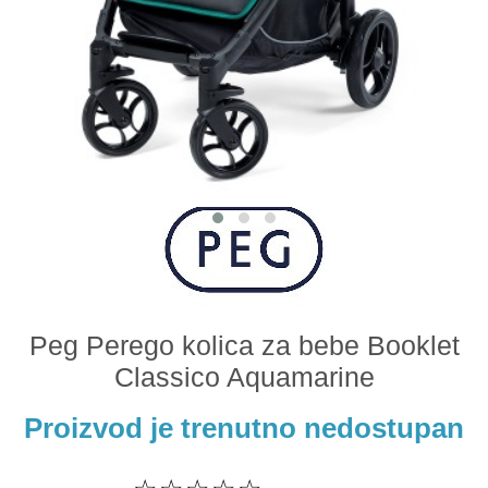
Odeća i obuća
Igračke za bebe i decu
AKCIJA
Prodavnica
Call Centar
011 438 1 000
Peg Perego kolica za bebe Booklet
Classico Aquamarine
Proizvod je trenutno nedostupan