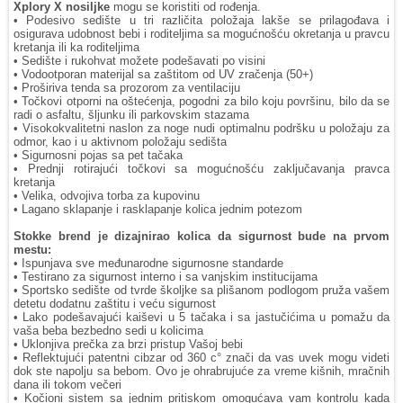
Xplory X nosiljke
mogu se koristiti od rođenja.
• Podesivo sedište u tri različita položaja lakše se prilagođava i
osigurava udobnost bebi i roditeljima sa mogućnošću okretanja u pravcu
kretanja ili ka roditeljima
• Sedište i rukohvat možete podešavati po visini
• Vodootporan materijal sa zaštitom od UV zračenja (50+)
• Proširiva tenda sa prozorom za ventilaciju
• Točkovi otporni na oštećenja, pogodni za bilo koju površinu, bilo da se
radi o asfaltu, šljunku ili parkovskim stazama
• Visokokvalitetni naslon za noge nudi optimalnu podršku u položaju za
odmor, kao i u aktivnom položaju sedišta
• Sigurnosni pojas sa pet tačaka
• Prednji rotirajući točkovi sa mogućnošću zaključavanja pravca
kretanja
• Velika, odvojiva torba za kupovinu
• Lagano sklapanje i rasklapanje kolica jednim potezom
Stokke brend je dizajnirao kolica da sigurnost bude na prvom
mestu:
• Ispunjava sve međunarodne sigurnosne standarde
• Testirano za sigurnost interno i sa vanjskim institucijama
• Sportsko sedište od tvrde školjke sa plišanom podlogom pruža vašem
detetu dodatnu zaštitu i veću sigurnost
• Lako podešavajući kaiševi u 5 tačaka i sa jastučićima u pomažu da
vaša beba bezbedno sedi u kolicima
• Uklonjiva prečka za brzi pristup Vašoj bebi
• Reflektujući patentni cibzar od 360 c° znači da vas uvek mogu videti
dok ste napolju sa bebom. Ovo je ohrabrujuće za vreme kišnih, mračnih
dana ili tokom večeri
• Kočioni sistem sa jednim pritiskom omogućava vam kontrolu kada