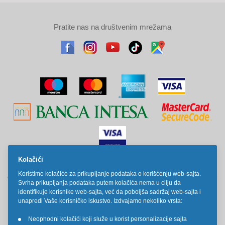
Pratite nas na društvenim mrežama
Kolačići
Sve cene na ovom sajtu iskazane su u dinarima. PDV je uračunat u
Koristimo kolačiće za prikupljanje podataka o korišćenju web-sajta.
cenu. Kiddy Joy maksimalno koristi sve svoje resurse da Vam svi artikli
Svrha prikupljanja podataka putem kolačića nema u cilju da
na ovom sajtu budu prikazani sa ispravnim nazivima specifikacija,
fotografijama i cenama. Ipak, ne možemo garantovati da su sve
identifikuje korisnike web-sajta, već da poboljša sadržaj web-sajta i
navedene informacije i fotografije artikala na ovom sajtu u potpunosti
unapredi Vaše korisničko iskustvo. Izdvajamo nekoliko vrsta:
ispravne.
Neophodni kolačići koji služe u korist personalizacije sajta
•