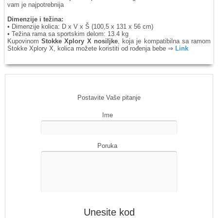
vam je najpotrebnija
Dimenzije i težina:
• Dimenzije kolica: D x V x Š (100,5 x 131 x 56 cm)
• Težina rama sa sportskim delom: 13.4 kg
Kupovinom
Stokke Xplory X
nosiljke
, koja je kompatibilna sa ramom
Stokke Xplory X, kolica možete koristiti od rođenja bebe ⇒
Link
Postavite Vaše pitanje
Ime
Poruka
Unesite kod