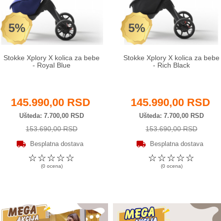
5%
5%
Stokke Xplory X kolica za bebe
Stokke Xplory X kolica za bebe
- Royal Blue
- Rich Black
145.990,00 RSD
145.990,00 RSD
Ušteda
7.700,00 RSD
Ušteda
7.700,00 RSD
153.690,00 RSD
153.690,00 RSD
Besplatna dostava
Besplatna dostava
☆
☆
☆
☆
☆
☆
☆
☆
☆
☆
(0 ocena)
(0 ocena)