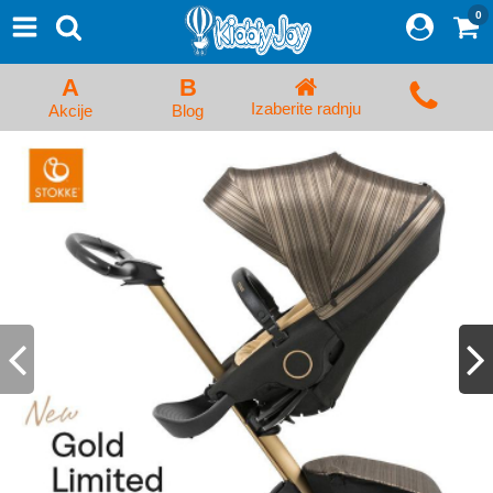
0
⨯
Proizvodi
Početna
A
B
Prijava/Registracija
Izaberite radnju
Akcije
Blog
Kolica za bebe i dečija kolica
Auto sedišta za decu i bebe
Kreveci, ljuljaške i ležaljke
Kadice, noše i adapteri
Hranilice, flašice i cucle
Monitori, Ogradice i tricikli
Posteljine, vrećice i baldahini