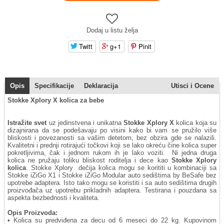
Dodaj u listu želja
Twitt
g+1
Pinit
Opis
Specifikacije
Deklaracija
Utisci i Ocene
Stokke Xplory X kolica za bebe
Istražite svet
uz jedinstvena i unikatna
Stokke Xplory X
kolica koja su
dizajnirana da se podešavaju po visini kako bi vam se pružilo više
bliskosti i povezanosti sa vašim detetom, bez obzira gde se nalazili.
Kvalitetni i prednji rotirajući točkovi koji se lako okreću čine kolica super
pokretljivima, čak i jednom rukom ih je lako voziti. Ni jedna druga
kolica ne pružaju toliku bliskost roditelja i dece kao
Stokke Xplory
kolica
. Stokke Xplory dečija kolica mogu se korititi u kombinaciji sa
Stokke iZiGo X1 i Stokke iZiGo Modular auto sedištima by BeSafe bez
upotrebe adaptera. Isto tako mogu se koristiti i sa auto sedištima drugih
proizvođača uz upotrebu prikladnih adaptera. Testirana i pouzdana sa
aspekta bezbednosti i kvaliteta.
Opis Proizvoda:
• Kolica su predviđena za decu od 6 meseci do 22 kg. Kupovinom