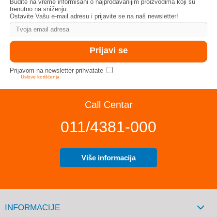
Budite na vreme informisani o najprodavanijim proizvodima koji su
trenutno na sniženju.
Ostavite Vašu e-mail adresu i prijavite se na naš newsletter!
Prijavom na newsletter prihvatate
Uslove korišćenja
Call Centar
011/4381-000
Više informacija
INFORMACIJE