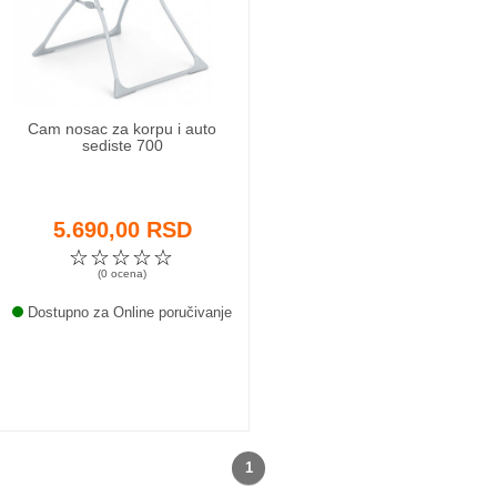
Odeća i obuća
Igračke za bebe i decu
Cam nosac za korpu i auto
AKCIJA
sediste 700
Prodavnica
5.690,00 RSD
Call Centar
☆
☆
☆
☆
☆
(0 ocena)
011 438 1 000
Dostupno za Online poručivanje
1