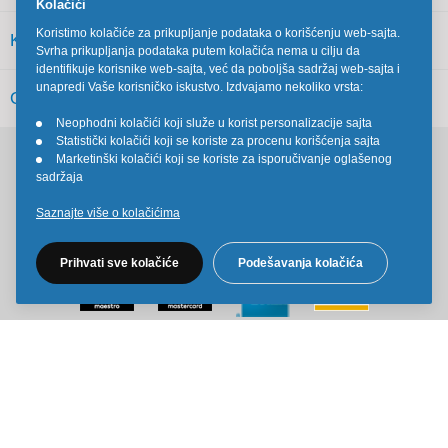
Kolačići
Koristimo kolačiće za prikupljanje podataka o korišćenju web-sajta.
KORISNIČKI SERVIS
Svrha prikupljanja podataka putem kolačića nema u cilju da
identifikuje korisnike web-sajta, već da poboljša sadržaj web-sajta i
unapredi Vaše korisničko iskustvo. Izdvajamo nekoliko vrsta:
OSTALO
Neophodni kolačići koji služe u korist personalizacije sajta
•
Statistički kolačići koji se koriste za procenu korišćenja sajta
•
Marketinški kolačići koji se koriste za isporučivanje oglašenog
•
Pratite nas na društvenim mrežama
sadržaja
Saznajte više o kolačićima
Prihvati sve kolačiće
Podešavanja kolačića