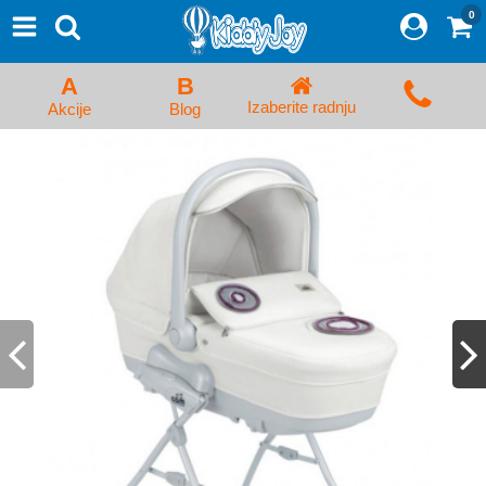
0
⨯
Proizvodi
Početna
A
B
Prijava/Registracija
Izaberite radnju
Akcije
Blog
Kolica za bebe i dečija kolica
Auto sedišta za decu i bebe
Kreveci, ljuljaške i ležaljke
Kadice, noše i adapteri
Hranilice, flašice i cucle
Monitori, Ogradice i tricikli
Posteljine, vrećice i baldahini