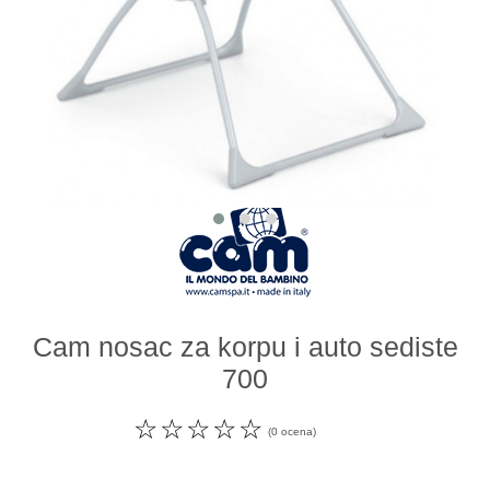
Odeća i obuća
Igračke za bebe i decu
AKCIJA
Prodavnica
Call Centar
011 438 1 000
Cam nosac za korpu i auto sediste
700
☆
☆
☆
☆
☆
(0 ocena)