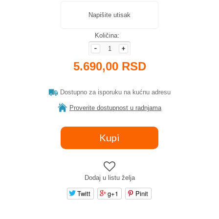
Napišite utisak
Količina:
5.690,00 RSD
Dostupno za isporuku na kućnu adresu
Proverite dostupnost u radnjama
Dodaj u listu želja
Twitt
g+1
Pinit