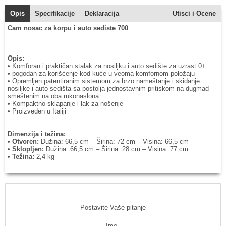
Opis
Specifikacije
Deklaracija
Utisci i Ocene
Cam nosac za korpu i auto sediste 700
Opis:
• Komforan i praktičan stalak za nosiljku i auto sedište za uzrast 0+
• pogodan za korišćenje kod kuće u veoma komfornom položaju
• Opremljen patentiranim sistemom za brzo nameštanje i skidanje
nosiljke i auto sedišta sa postolja jednostavnim pritiskom na dugmad
smeštenim na oba rukonaslona
• Kompaktno sklapanje i lak za nošenje
• Proizveden u Italiji
Dimenzija i težina:
•
Otvoren:
Dužina: 66,5 cm – Širina: 72 cm – Visina: 66,5 cm
•
Sklopljen:
Dužina: 66,5 cm – Širina: 28 cm – Visina: 77 cm
•
Težina:
2,4 kg
Postavite Vaše pitanje
Ime