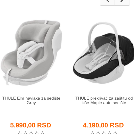
THULE Elm navlaka za sedište
THULE prekrivač za zaštitu od
Grey
kiše Maple auto sedište
5.990,00 RSD
4.190,00 RSD
☆
☆
☆
☆
☆
☆
☆
☆
☆
☆