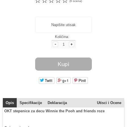
☆
☆
☆
☆
☆
(0 ocena)
Napišite utisak
Količina:
Twitt
g+1
Pinit
Opis
Specifikacije
Deklaracija
Utisci i Ocene
OKT stepenice za decu Winnie the Pooh and friends roze