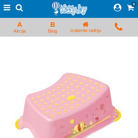
0
⨯
Proizvodi
Početna
A
B
Prijava/Registracija
Izaberite radnju
Akcije
Blog
Kolica za bebe i dečija kolica
Auto sedišta za decu i bebe
Kreveci, ljuljaške i ležaljke
Kadice, noše i adapteri
Hranilice, flašice i cucle
Monitori, Ogradice i tricikli
Posteljine, vrećice i baldahini