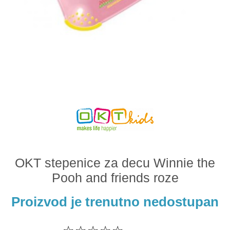
Odeća i obuća
Igračke za bebe i decu
AKCIJA
Prodavnica
Call Centar
011 438 1 000
OKT stepenice za decu Winnie the
Pooh and friends roze
Proizvod je trenutno nedostupan