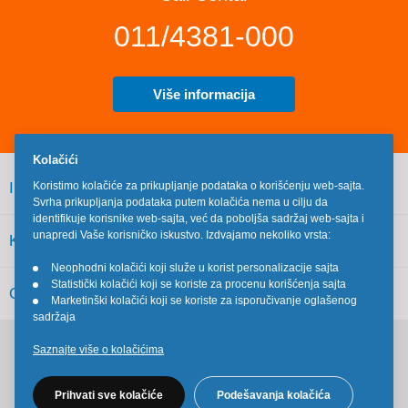
011/4381-000
Više informacija
Kolačići
INFORMACIJE
Koristimo kolačiće za prikupljanje podataka o korišćenju web-sajta.
Svrha prikupljanja podataka putem kolačića nema u cilju da
identifikuje korisnike web-sajta, već da poboljša sadržaj web-sajta i
unapredi Vaše korisničko iskustvo. Izdvajamo nekoliko vrsta:
KORISNIČKI SERVIS
Neophodni kolačići koji služe u korist personalizacije sajta
•
Statistički kolačići koji se koriste za procenu korišćenja sajta
•
OSTALO
Marketinški kolačići koji se koriste za isporučivanje oglašenog
•
sadržaja
Saznajte više o kolačićima
Pratite nas na društvenim mrežama
Prihvati sve kolačiće
Podešavanja kolačića