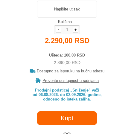
Napišite utisak
Količina:
2.290,00 RSD
Ušteda
100,00 RSD
2.390,00 RSD
Dostupno za isporuku na kućnu adresu
Proverite dostupnost u radnjama
Prodajni podsticaj „Sniženje” važi

od 06.08.2026. do 02.09.2026. godine,

odnosno do isteka zaliha.