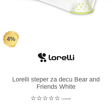
Odeća i obuća
Igračke za bebe i decu
AKCIJA
4%
Prodavnica
Call Centar
011 438 1 000
Lorelli steper za decu Bear and
Friends White
☆
☆
☆
☆
☆
( ocena)