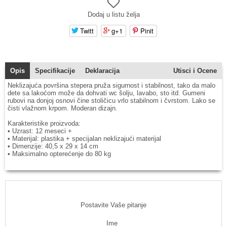
Dodaj u listu želja
Twitt
g+1
Pinit
Opis
Specifikacije
Deklaracija
Utisci i Ocene
Neklizajuća površina stepera pruža sigurnost i stabilnost, tako da malo
dete sa lakoćom može da dohvati wc šolju, lavabo, sto itd. Gumeni
rubovi na donjoj osnovi čine stoličicu vrlo stabilnom i čvrstom. Lako se
čisti vlažnom krpom. Moderan dizajn.
Karakteristike proizvoda:
• Uzrast: 12 meseci +
• Materijal: plastika + specijalan neklizajući materijal
• Dimenzije: 40,5 x 29 x 14 cm
• Maksimalno opterećenje do 80 kg
Postavite Vaše pitanje
Ime