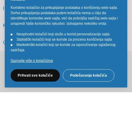
INFORMACIJE
Koristimo kolačiće za prikupljanje podataka o korišćenju web-sajta.
Svrha prikupljanja podataka putem kolačića nema u cilju da
identifikuje korisnike web-sajta, već da poboljša sadržaj web-sajta i
unapredi Vaše korisničko iskustvo. Izdvajamo nekoliko vrsta:
KORISNIČKI SERVIS
Neophodni kolačići koji služe u korist personalizacije sajta
•
Statistički kolačići koji se koriste za procenu korišćenja sajta
•
OSTALO
Marketinški kolačići koji se koriste za isporučivanje oglašenog
•
sadržaja
Saznajte više o kolačićima
Pratite nas na društvenim mrežama
Prihvati sve kolačiće
Podešavanja kolačića