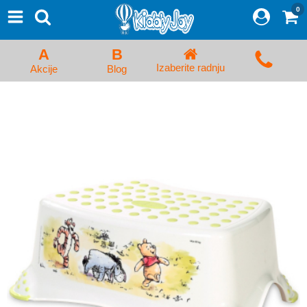
0
⨯
Proizvodi
Početna
A
B
Prijava/Registracija
Izaberite radnju
Akcije
Blog
Kolica za bebe i dečija kolica
Auto sedišta za decu i bebe
Kreveci, ljuljaške i ležaljke
Kadice, noše i adapteri
Hranilice, flašice i cucle
Monitori, Ogradice i tricikli
Posteljine, vrećice i baldahini