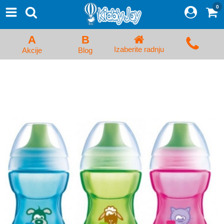
0
⨯
Proizvodi
Početna
A
B
Prijava/Registracija
Izaberite radnju
Akcije
Blog
Kolica za bebe i dečija kolica
Auto sedišta za decu i bebe
Kreveci, ljuljaške i ležaljke
Kadice, noše i adapteri
Hranilice, flašice i cucle
Monitori, Ogradice i tricikli
Posteljine, vrećice i baldahini