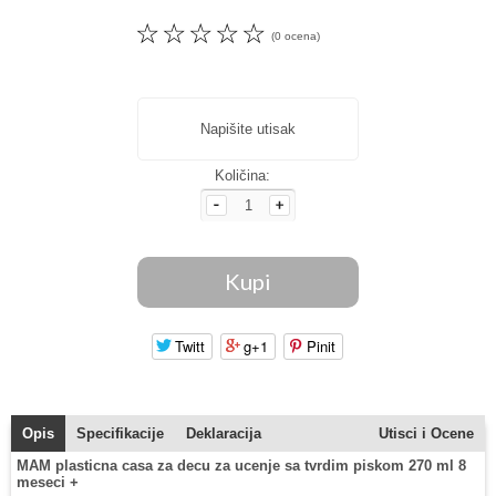
☆
☆
☆
☆
☆
(0 ocena)
Napišite utisak
Količina:
Twitt
g+1
Pinit
Opis
Specifikacije
Deklaracija
Utisci i Ocene
MAM plasticna casa za decu za ucenje sa tvrdim piskom 270 ml 8
meseci +