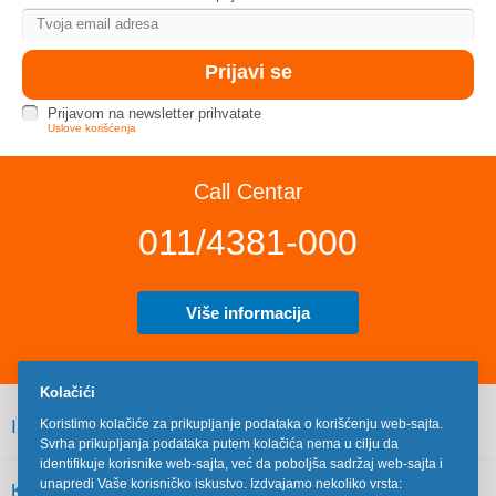
Prijavom na newsletter prihvatate
Uslove korišćenja
Call Centar
011/4381-000
Više informacija
Kolačići
INFORMACIJE
Koristimo kolačiće za prikupljanje podataka o korišćenju web-sajta.
Svrha prikupljanja podataka putem kolačića nema u cilju da
identifikuje korisnike web-sajta, već da poboljša sadržaj web-sajta i
unapredi Vaše korisničko iskustvo. Izdvajamo nekoliko vrsta:
KORISNIČKI SERVIS