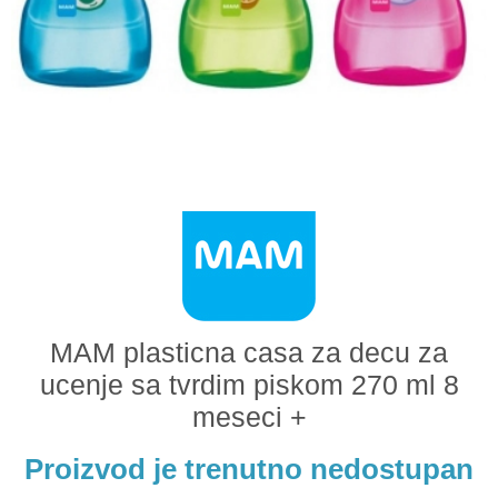
Odeća i obuća
Igračke za bebe i decu
AKCIJA
Prodavnica
Call Centar
011 438 1 000
MAM plasticna casa za decu za
ucenje sa tvrdim piskom 270 ml 8
meseci +
Proizvod je trenutno nedostupan