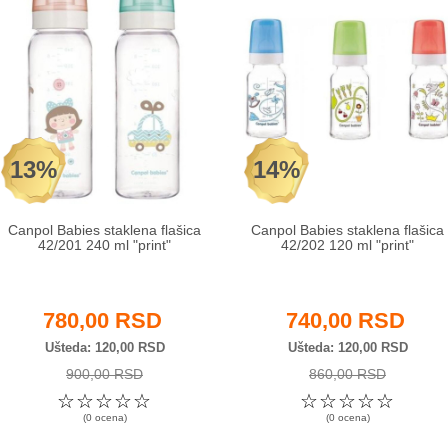
13%
14%
Canpol Babies staklena flašica
Canpol Babies staklena flašica
42/201 240 ml "print"
42/202 120 ml "print"
780,00 RSD
740,00 RSD
Ušteda
120,00 RSD
Ušteda
120,00 RSD
900,00 RSD
860,00 RSD
☆
☆
☆
☆
☆
☆
☆
☆
☆
☆
(0 ocena)
(0 ocena)