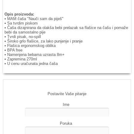
Opis proizvoda:
• MAM čaša "Nauči sam da piješ"
• Sa tvrdim piskom
• Čaša dizajnirana da olakša bebi prelazak sa flašice na čašu i pomaže
bebi da samostalno pije
• Tvrdi pisak, no-spill
• Široko grlo flašice, za lako punjenje i pranje
• Flašica ergonomskog oblika
• BPA free
• Namenjena bebama uzrasta 8m+
• Zapremina 270ml
• U cenu uračunata jedna čaša
Postavite Vaše pitanje
Ime
Poruka