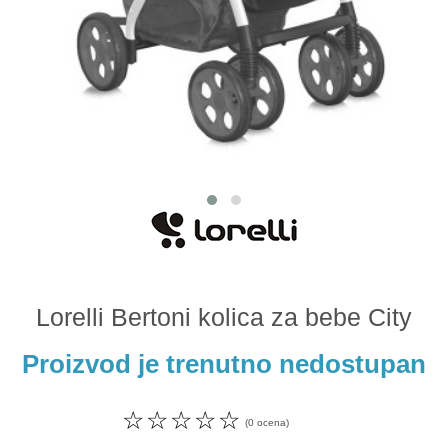
Odeća i obuća
Igračke za bebe i decu
AKCIJA
Prodavnica
Call Centar
011 438 1 000
Lorelli Bertoni kolica za bebe City
Proizvod je trenutno nedostupan
☆
☆
☆
☆
☆
(0 ocena)