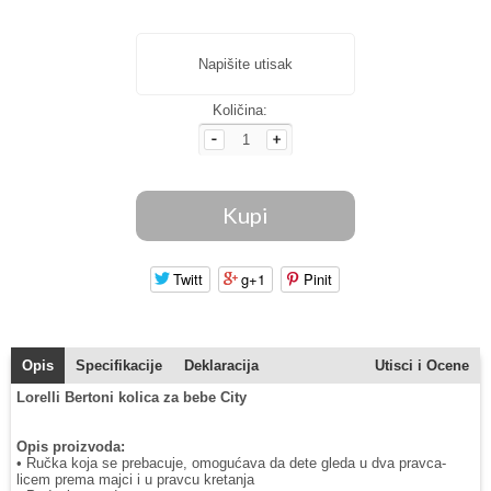
Napišite utisak
Količina:
Twitt
g+1
Pinit
Opis
Specifikacije
Deklaracija
Utisci i Ocene
Lorelli Bertoni kolica za bebe City
Opis proizvoda:
• Ručka koja se prebacuje, omogućava da dete gleda u dva pravca-
licem prema majci i u pravcu kretanja