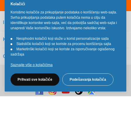
Kolačići
Koristimo kolačiće za prikupljanje podataka o korišćenju web-sajta.
Svrha prikupljanja podataka putem kolačića nema u cilju da
INFORMACIJE
identifikuje korisnike web-sajta, već da poboljša sadržaj web-sajta i
unapredi Vaše korisničko iskustvo. Izdvajamo nekoliko vrsta:
KORISNIČKI SERVIS
Neophodni kolačići koji služe u korist personalizacije sajta
•
Statistički kolačići koji se koriste za procenu korišćenja sajta
•
Marketinški kolačići koji se koriste za isporučivanje oglašenog
•
sadržaja
OSTALO
Saznajte više o kolačićima
Pratite nas na društvenim mrežama
Prihvati sve kolačiće
Podešavanja kolačića