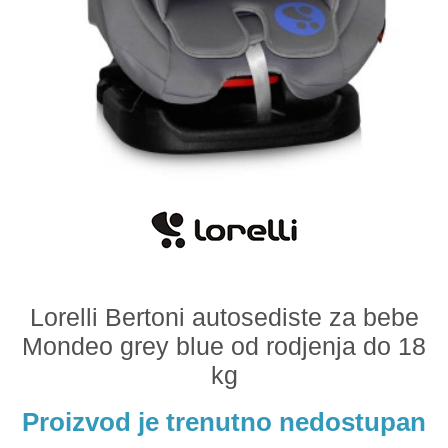
Odeća i obuća
Igračke za bebe i decu
AKCIJA
Prodavnica
Call Centar
011 438 1 000
Lorelli Bertoni autosediste za bebe
Mondeo grey blue od rodjenja do 18
kg
Proizvod je trenutno nedostupan