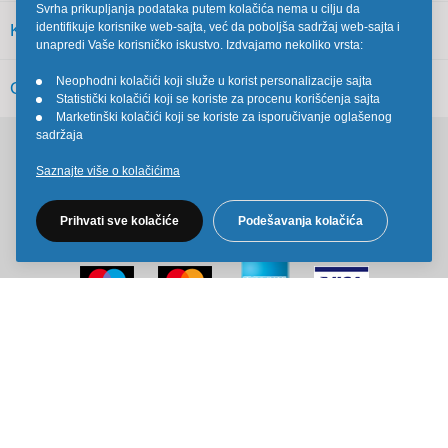
Svrha prikupljanja podataka putem kolačića nema u cilju da
identifikuje korisnike web-sajta, već da poboljša sadržaj web-sajta i
KORISNIČKI SERVIS
unapredi Vaše korisničko iskustvo. Izdvajamo nekoliko vrsta:
Neophodni kolačići koji služe u korist personalizacije sajta
OSTALO
•
Statistički kolačići koji se koriste za procenu korišćenja sajta
•
Marketinški kolačići koji se koriste za isporučivanje oglašenog
•
sadržaja
Pratite nas na društvenim mrežama
Saznajte više o kolačićima
Prihvati sve kolačiće
Podešavanja kolačića