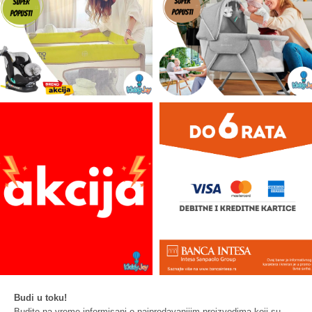
Budi u toku!
Budite na vreme informisani o najprodavanijim proizvodima koji su