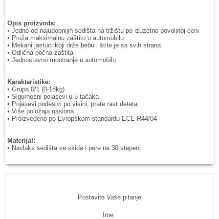
Opis proizvoda:
• Jedno od najudobnijih sedišta na tržištu po izuzetno povoljnoj ceni
• Pruža maksimalnu zaštitu u automobilu
• Mekani jastuci koji drže bebu i štite je sa svih strana
• Odlična bočna zaštita
• Jednostavno montranje u automobilu
Karakteristike:
• Grupa 0/1 (0-18kg)
• Sigurnosni pojasevi u 5 tačaka
• Pojasevi podesivi po visini, prate rast deteta
• Više položaja naslona
• Proizvedeno po Evropskom standardu ECE R44/04
Materijal:
• Navlaka sedišta se skida i pere na 30 stepeni
Postavite Vaše pitanje
Ime