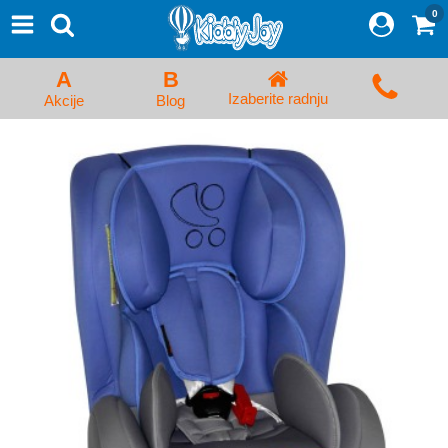
0
⨯
Proizvodi
Početna
A
B
Prijava/Registracija
Izaberite radnju
Akcije
Blog
Kolica za bebe i dečija kolica
Auto sedišta za decu i bebe
Kreveci, ljuljaške i ležaljke
Kadice, noše i adapteri
Hranilice, flašice i cucle
Monitori, Ogradice i tricikli
Posteljine, vrećice i baldahini