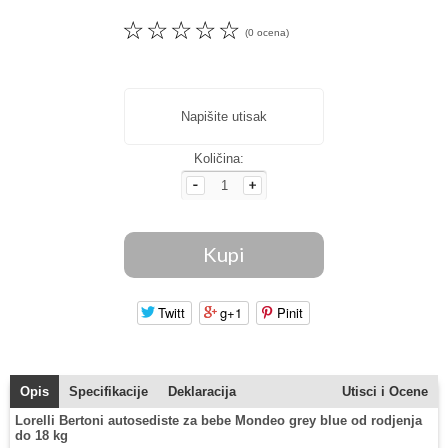
☆
☆
☆
☆
☆
(0 ocena)
Napišite utisak
Količina:
Twitt
g+1
Pinit
Opis
Specifikacije
Deklaracija
Utisci i Ocene
Lorelli Bertoni autosediste za bebe Mondeo grey blue od rodjenja
do 18 kg