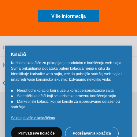
Više informacija
INFORMACIJE
Kolačići
Koristimo kolačiće za prikupljanje podataka o korišćenju web-sajta.
KORISNIČKI SERVIS
Svrha prikupljanja podataka putem kolačića nema u cilju da
identifikuje korisnike web-sajta, već da poboljša sadržaj web-sajta i
unapredi Vaše korisničko iskustvo. Izdvajamo nekoliko vrsta:
OSTALO
Neophodni kolačići koji služe u korist personalizacije sajta
•
Statistički kolačići koji se koriste za procenu korišćenja sajta
•
Marketinški kolačići koji se koriste za isporučivanje oglašenog
•
Pratite nas na društvenim mrežama
sadržaja
Saznajte više o kolačićima
Prihvati sve kolačiće
Podešavanja kolačića