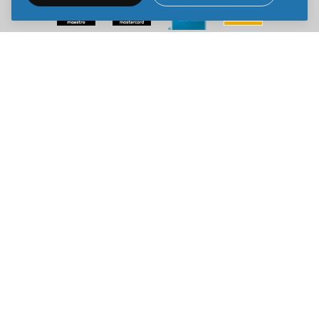
Sve cene na ovom sajtu iskazane su u dinarima. PDV je uračunat u
cenu. Kiddy Joy maksimalno koristi sve svoje resurse da Vam svi artikli
na ovom sajtu budu prikazani sa ispravnim nazivima specifikacija,
fotografijama i cenama. Ipak, ne možemo garantovati da su sve
navedene informacije i fotografije artikala na ovom sajtu u potpunosti
ispravne.
Copyright © 2014-2026 Kiddy Joy. Sva prava zadržana.