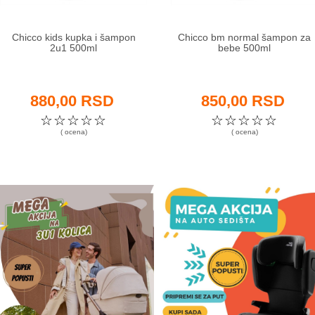
Chicco kids kupka i šampon
Chicco bm normal šampon za
2u1 500ml
bebe 500ml
880,00 RSD
850,00 RSD
☆
☆
☆
☆
☆
☆
☆
☆
☆
☆
( ocena)
( ocena)