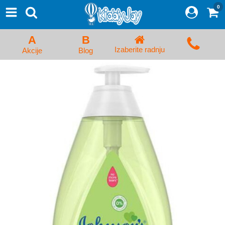
0
⨯
Proizvodi
Početna
A
B
Prijava/Registracija
Izaberite radnju
Akcije
Blog
Kolica za bebe i dečija kolica
Auto sedišta za decu i bebe
Kreveci, ljuljaške i ležaljke
Kadice, noše i adapteri
Hranilice, flašice i cucle
Monitori, Ogradice i tricikli
Posteljine, vrećice i baldahini