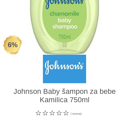
Odeća i obuća
Igračke za bebe i decu
AKCIJA
6%
Prodavnica
Call Centar
011 438 1 000
Johnson Baby šampon za bebe
Kamilica 750ml
☆
☆
☆
☆
☆
( ocena)