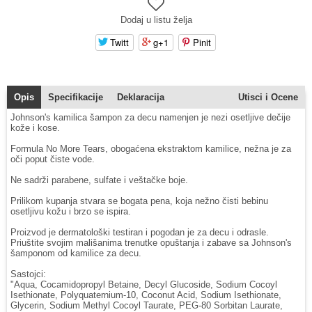
Dodaj u listu želja
Twitt
g+1
Pinit
Opis
Specifikacije
Deklaracija
Utisci i Ocene
Johnson's kamilica šampon za decu namenjen je nezi osetljive dečije
kože i kose.
Formula No More Tears, obogaćena ekstraktom kamilice, nežna je za
oči poput čiste vode.
Ne sadrži parabene, sulfate i veštačke boje.
Prilikom kupanja stvara se bogata pena, koja nežno čisti bebinu
osetljivu kožu i brzo se ispira.
Proizvod je dermatološki testiran i pogodan je za decu i odrasle.
Priuštite svojim mališanima trenutke opuštanja i zabave sa Johnson's
šamponom od kamilice za decu.
Sastojci:
"Aqua, Cocamidopropyl Betaine, Decyl Glucoside, Sodium Cocoyl
Isethionate, Polyquaternium-10, Coconut Acid, Sodium Isethionate,
Glycerin, Sodium Methyl Cocoyl Taurate, PEG-80 Sorbitan Laurate,