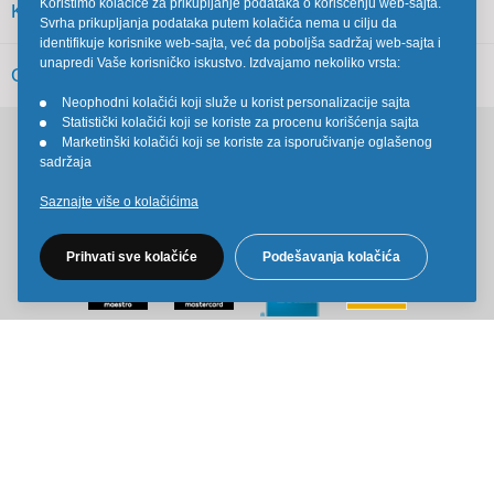
Koristimo kolačiće za prikupljanje podataka o korišćenju web-sajta.
KORISNIČKI SERVIS
Svrha prikupljanja podataka putem kolačića nema u cilju da
identifikuje korisnike web-sajta, već da poboljša sadržaj web-sajta i
unapredi Vaše korisničko iskustvo. Izdvajamo nekoliko vrsta:
OSTALO
Neophodni kolačići koji služe u korist personalizacije sajta
•
Statistički kolačići koji se koriste za procenu korišćenja sajta
•
Marketinški kolačići koji se koriste za isporučivanje oglašenog
•
Pratite nas na društvenim mrežama
sadržaja
Saznajte više o kolačićima
Prihvati sve kolačiće
Podešavanja kolačića
Sve cene na ovom sajtu iskazane su u dinarima. PDV je uračunat u
cenu. Kiddy Joy maksimalno koristi sve svoje resurse da Vam svi artikli