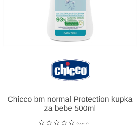
Odeća i obuća
Igračke za bebe i decu
AKCIJA
Prodavnica
Call Centar
011 438 1 000
Chicco bm normal Protection kupka
za bebe 500ml
☆
☆
☆
☆
☆
( ocena)