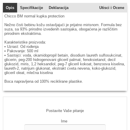
Opis
Specifikacije
Deklaracija
Utisci i Ocene
Chicco BM normal kupka protection
Nežno čisti bebinu kožu ostavljajući je prijatno mirisnom. Formula bez
suza, sa 93% prirodno izvedenih sastojaka, obogaćena je različitim
prirodnim ekstraktima.
Karakteristike proizvoda:
• Uzrast: Od rođenja
• Pakovanje: 500 ml
• Sastojci: voda, okamidopropil betain, disodium laureth sulfosukcinat,
glicerin, peg-200 hidrogenovani gliceril palmat, fenoksietanol, decil
glukozid, miris, 1,2 heksandiol, peg-7 gliceril kokoat, benzoova kiselina,
laureth-2, natrijum glukonat, ekstrakt cveta nevena, koko-glukozid,
gliceril oleat, mlečna kiselina
Boca napravljena od 100% reciklirane plastike.
Postavite Vaše pitanje
Ime