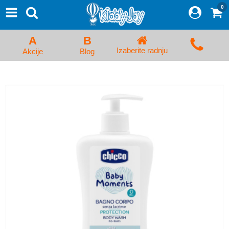
0
⨯
Proizvodi
Početna
A
B
Prijava/Registracija
Izaberite radnju
Akcije
Blog
Kolica za bebe i dečija kolica
Auto sedišta za decu i bebe
Kreveci, ljuljaške i ležaljke
Kadice, noše i adapteri
Hranilice, flašice i cucle
Monitori, Ogradice i tricikli
Posteljine, vrećice i baldahini