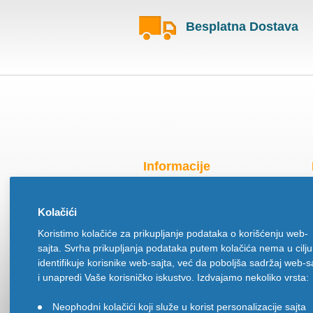
Besplatna Dostava
Informacije
Radno vreme za praznike
Kolačići
O nama
Koristimo kolačiće za prikupljanje podataka o korišćenju web-
Način isporuke
sajta. Svrha prikupljanja podataka putem kolačića nema u cilju
Načini plaćanja
identifikuje korisnike web-sajta, već da poboljša sadržaj web-s
Politika privatnosti
i unapredi Vaše korisničko iskustvo. Izdvajamo nekoliko vrsta:
Politika upotrebe kolačića
Neophodni kolačići koji služe u korist personalizacije sajta
•
Uslovi korišćenja