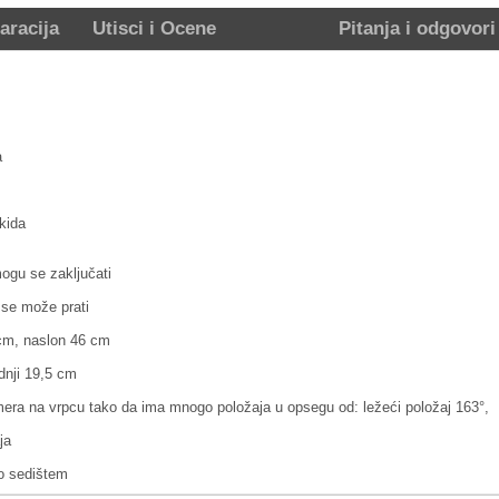
aracija
Utisci i Ocene
Pitanja i odgovori
a
kida
 mogu se zaključati
 se može prati
 cm, naslon 46 cm
dnji 19,5 cm
era na vrpcu tako da ima mnogo položaja u opsegu od: ležeći položaj 163°,
ja
to sedištem