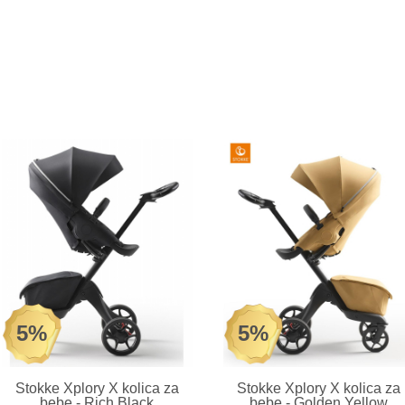
5%
5%
Stokke Xplory X kolica za
Stokke Xplory X kolica za
bebe - Rich Black
bebe - Golden Yellow