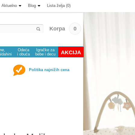
Aktuelno
Blog
Lista želja (0)
Korpa
0
ine,
Odeća
Igračke za
AKCIJA
aldahini
i obuća
bebe i decu
Politika najnižih cena