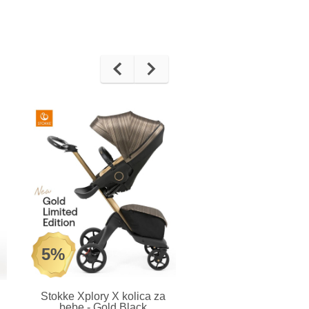
5%
Stokke Xplory X kolica za
THULE Sleek kolic
bebe - Gold Black
decu sa crnim ramom