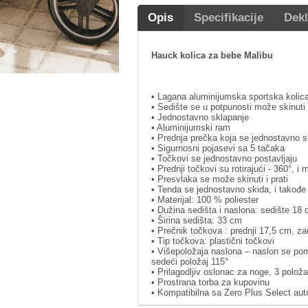
Opis
Specifikacije
Dekl
Hauck kolica za bebe Malibu
• Lagana aluminijumska sportska kolic
• Sedište se u potpunosti može skinuti
• Jednostavno sklapanje
• Aluminijumski ram
• Prednja prečka koja se jednostavno s
• Sigurnosni pojasevi sa 5 tačaka
• Točkovi se jednostavno postavljaju
• Prednji točkovi su rotirajući - 360°, i
• Presvlaka se može skinuti i prati
• Tenda se jednostavno skida, i takođe
• Materijal: 100 % poliester
• Dužina sedišta i naslona: sedište 18
• Širina sedišta: 33 cm
• Prečnik točkova : prednji 17,5 cm, za
• Tip točkova: plastični točkovi
• Višepoložaja naslona – naslon se pom
sedeći položaj 115°
• Prilagodljiv oslonac za noge, 3 položa
• Prostrana torba za kupovinu
• Kompatibilna sa Zero Plus Select au