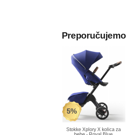
Preporučujemo
5%
Stokke Xplory X kolica za
bebe - Royal Blue