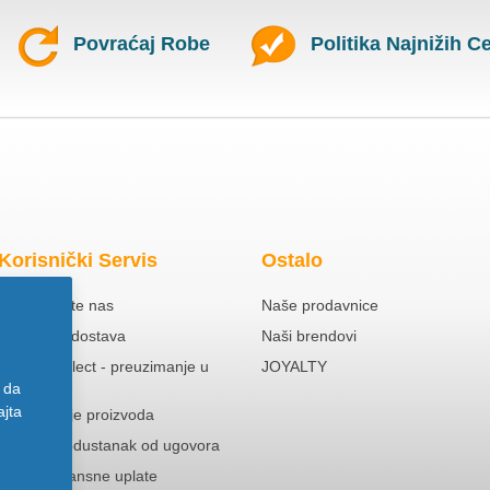
Povraćaj Robe
Politika Najnižih C
Korisnički Servis
Ostalo
Kontaktirajte nas
Naše prodavnice
Besplatna dostava
Naši brendovi
Click & Collect - preuzimanje u
JOYALTY
prodavnici
 da
ajta
Reklamacije proizvoda
Pravo na odustanak od ugovora
Politika Avansne uplate