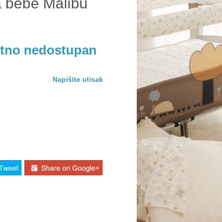
a bebe Malibu
utno nedostupan
Napišite utisak