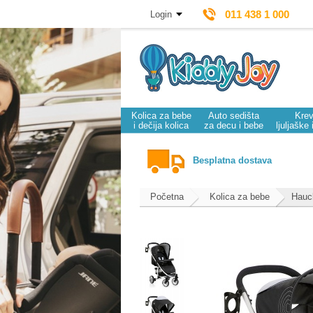
011 438 1 000
Login
Kolica za bebe
Auto sedišta
Krev
i dečija kolica
za decu i bebe
ljuljaške 
Besplatna dostava
Početna
Kolica za bebe
Hauck