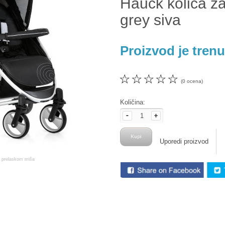
Hauck kolica z
grey siva
Proizvod je tren
☆
☆
☆
☆
☆
(0 ocena)
Količina:
Uporedi proizvod