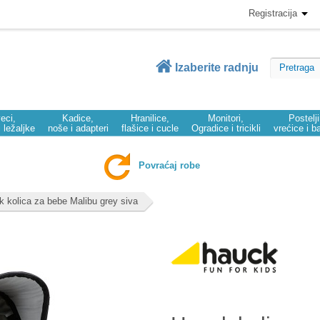
Registracija
Izaberite radnju
eci,
Kadice,
Hranilice,
Monitori,
Postelj
i ležaljke
noše i adapteri
flašice i cucle
Ogradice i tricikli
vrećice i b
Povraćaj robe
 kolica za bebe Malibu grey siva