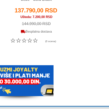
137.790,00 RSD
111.590,00 
Ušteda
7.200,00 RSD
Besplatna dosta
144.990,00 RSD
☆
☆
☆
☆
☆
( o
Besplatna dostava
☆
☆
☆
☆
☆
(0 ocena)