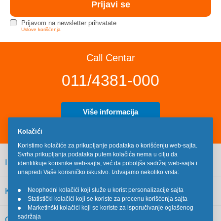
Prijavom na newsletter prihvatate
Uslove korišćenja
Call Centar
011/4381-000
Više informacija
Kolačići
Koristimo kolačiće za prikupljanje podataka o korišćenju web-sajta.
Svrha prikupljanja podataka putem kolačića nema u cilju da
INFORMACIJE
identifikuje korisnike web-sajta, već da poboljša sadržaj web-sajta i
unapredi Vaše korisničko iskustvo. Izdvajamo nekoliko vrsta:
KORISNIČKI SERVIS
Neophodni kolačići koji služe u korist personalizacije sajta
•
Statistički kolačići koji se koriste za procenu korišćenja sajta
•
Marketinški kolačići koji se koriste za isporučivanje oglašenog
•
sadržaja
OSTALO