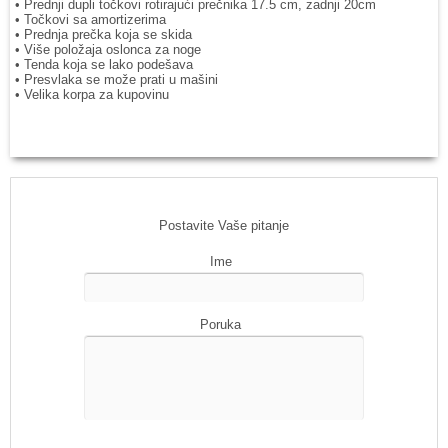
• Prednji dupli točkovi rotirajući prečnika 17.5 cm, zadnji 20cm
• Točkovi sa amortizerima
• Prednja prečka koja se skida
• Više položaja oslonca za noge
• Tenda koja se lako podešava
• Presvlaka se može prati u mašini
• Velika korpa za kupovinu
Postavite Vaše pitanje
Ime
Poruka