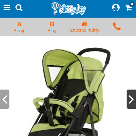
0
⨯
Proizvodi
Početna
A
B
Prijava/Registracija
Izaberite radnju
Akcije
Blog
Kolica za bebe i dečija kolica
Auto sedišta za decu i bebe
Kreveci, ljuljaške i ležaljke
Kadice, noše i adapteri
Hranilice, flašice i cucle
Monitori, Ogradice i tricikli
Posteljine, vrećice i baldahini