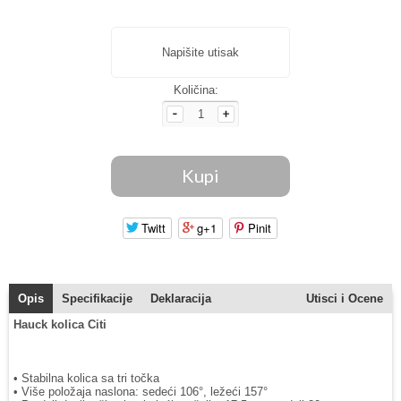
Napišite utisak
Količina:
Twitt
g+1
Pinit
Opis
Specifikacije
Deklaracija
Utisci i Ocene
Hauck kolica Citi
• Stabilna kolica sa tri točka
• Više položaja naslona: sedeći 106°, ležeći 157°