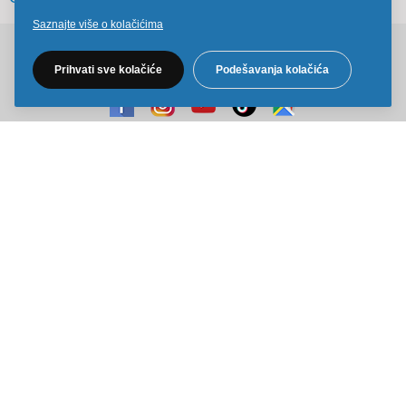
Saznajte više o kolačićima
Pratite nas na društvenim mrežama
Prihvati sve kolačiće
Podešavanja kolačića
Sve cene na ovom sajtu iskazane su u dinarima. PDV je uračunat u
cenu. Kiddy Joy maksimalno koristi sve svoje resurse da Vam svi artikli
na ovom sajtu budu prikazani sa ispravnim nazivima specifikacija,
fotografijama i cenama. Ipak, ne možemo garantovati da su sve
navedene informacije i fotografije artikala na ovom sajtu u potpunosti
ispravne.