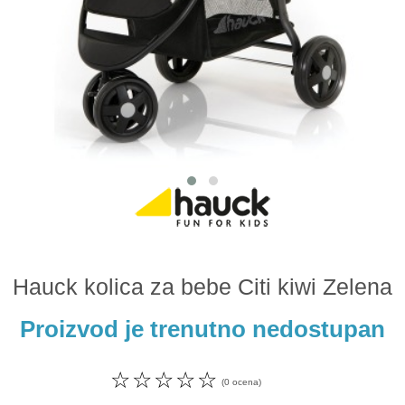
Odeća i obuća
Igračke za bebe i decu
AKCIJA
Prodavnica
Call Centar
011 438 1 000
Hauck kolica za bebe Citi kiwi Zelena
Proizvod je trenutno nedostupan
☆
☆
☆
☆
☆
(0 ocena)