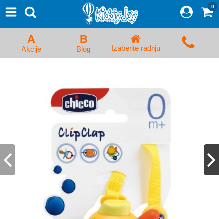
0
⨯
Proizvodi
Početna
A
B
Prijava/Registracija
Izaberite radnju
Akcije
Blog
Kolica za bebe i dečija kolica
Auto sedišta za decu i bebe
Kreveci, ljuljaške i ležaljke
Kadice, noše i adapteri
Hranilice, flašice i cucle
Monitori, Ogradice i tricikli
Posteljine, vrećice i baldahini