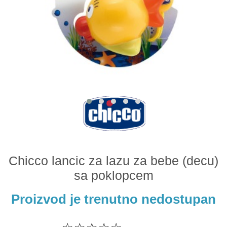
Odeća i obuća
Igračke za bebe i decu
AKCIJA
Prodavnica
Call Centar
011 438 1 000
Chicco lancic za lazu za bebe (decu)
sa poklopcem
Proizvod je trenutno nedostupan