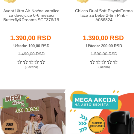
Avent Ultra Air Noćne varalice
Chicco Dual Soft PhysioForma
za devojčice 0-6 meseci
laža za bebe 2-6m Pink -
Butterfly&Dreams SCF376/19
A086824
1.390,00 RSD
1.390,00 RSD
Ušteda
100,00 RSD
Ušteda
200,00 RSD
1.490,00 RSD
1.590,00 RSD
☆
☆
☆
☆
☆
☆
☆
☆
☆
☆
(0 ocena)
( ocena)