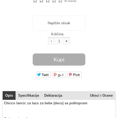
☆
☆
☆
☆
☆
(0 ocena)
Napišite utisak
Količina:
Twitt
g+1
Pinit
Opis
Specifikacije
Deklaracija
Utisci i Ocene
Chicco lancic za lazu za bebe (decu) sa poklopcem