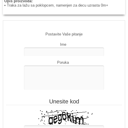
Opis proizvoda:
• Traka za lažu sa poklopcem, namenjen za decu uzrasta 0m+
Postavite Vaše pitanje
Ime
Poruka
Unesite kod