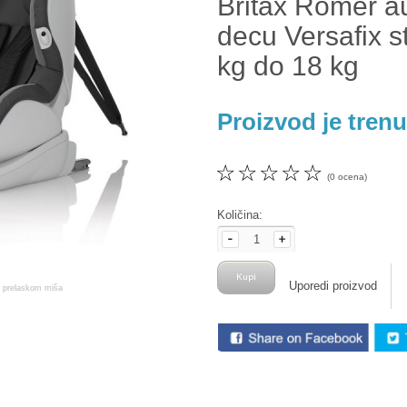
Britax Romer a
decu Versafix s
kg do 18 kg
Proizvod je tren
☆
☆
☆
☆
☆
(0 ocena)
Količina:
Uporedi proizvod