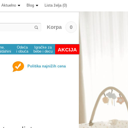
Aktuelno
Blog
Lista želja (0)
Korpa
0
ine,
Odeća
Igračke za
AKCIJA
aldahini
i obuća
bebe i decu
Politika najnižih cena