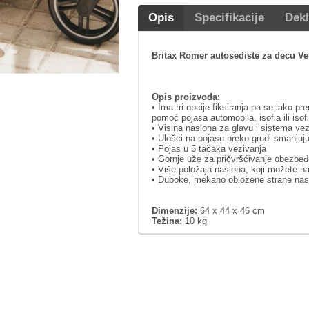
Opis
Specifikacije
Dekl
Britax Romer autosediste za decu Ver
Opis proizvoda:
• Ima tri opcije fiksiranja pa se lako p
pomoć pojasa automobila, isofia ili isof
• Visina naslona za glavu i sistema v
• Ulošci na pojasu preko grudi smanjuj
• Pojas u 5 tačaka vezivanja
• Gornje uže za pričvršćivanje obezbeđ
• Više položaja naslona, koji možete n
• Duboke, mekano obložene strane nasl
Dimenzije:
64 x 44 x 46 cm
Težina:
10 kg