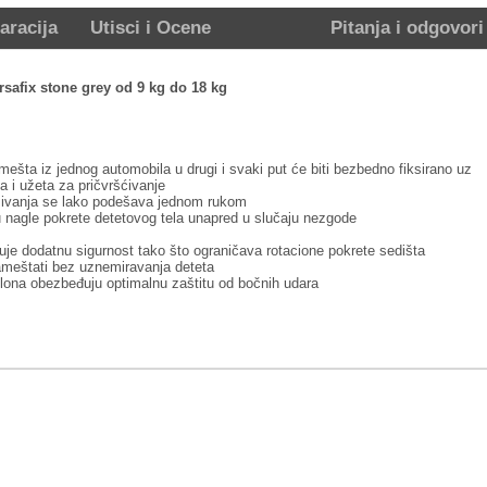
aracija
Utisci i Ocene
Pitanja i odgovori
safix stone grey od 9 kg do 18 kg
remešta iz jednog automobila u drugi i svaki put će biti bezbedno fiksirano uz
ia i užeta za pričvršćivanje
ezivanja se lako podešava jednom rukom
u nagle pokrete detetovog tela unapred u slučaju nezgode
uje dodatnu sigurnost tako što ograničava rotacione pokrete sedišta
ameštati bez uznemiravanja deteta
ona obezbeđuju optimalnu zaštitu od bočnih udara