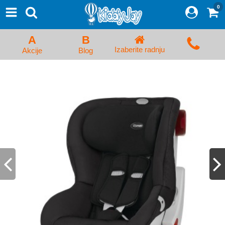
0
⨯
Proizvodi
Početna
A
B
Prijava/Registracija
Izaberite radnju
Akcije
Blog
Kolica za bebe i dečija kolica
Auto sedišta za decu i bebe
Kreveci, ljuljaške i ležaljke
Kadice, noše i adapteri
Hranilice, flašice i cucle
Monitori, Ogradice i tricikli
Posteljine, vrećice i baldahini