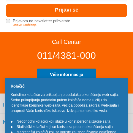
Prijavom na newsletter prihvatate
Uslove korišćenja
Call Centar
011/4381-000
Više informacija
Kolačići
Koristimo kolačiće za prikupljanje podataka o korišćenju web-sajta.
Svrha prikupljanja podataka putem kolačića nema u cilju da
INFORMACIJE
identifikuje korisnike web-sajta, već da poboljša sadržaj web-sajta i
unapredi Vaše korisničko iskustvo. Izdvajamo nekoliko vrsta:
KORISNIČKI SERVIS
Neophodni kolačići koji služe u korist personalizacije sajta
•
Statistički kolačići koji se koriste za procenu korišćenja sajta
•
Marketinški kolačići koji se koriste za isporučivanje oglašenog