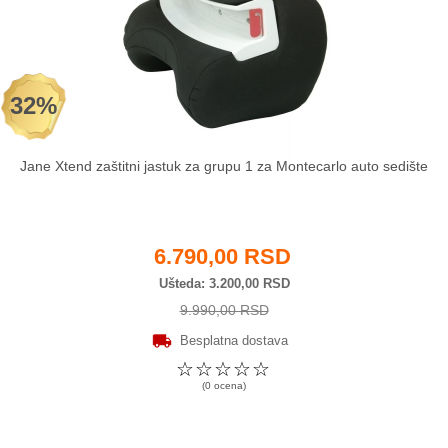
32%
Jane Xtend zaštitni jastuk za grupu 1 za Montecarlo auto sedište
6.790,00 RSD
Ušteda
3.200,00 RSD
9.990,00 RSD
Besplatna dostava
☆
☆
☆
☆
☆
(0 ocena)