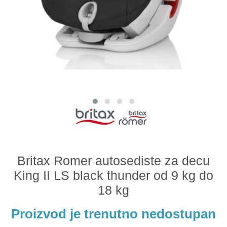
Odeća i obuća
Igračke za bebe i decu
AKCIJA
Prodavnica
Call Centar
011 438 1 000
Britax Romer autosediste za decu
King II LS black thunder od 9 kg do
18 kg
Proizvod je trenutno nedostupan