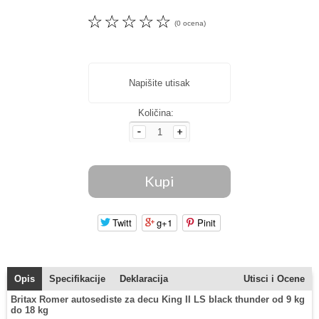
☆
☆
☆
☆
☆
(0 ocena)
Napišite utisak
Količina:
Twitt
g+1
Pinit
Opis
Specifikacije
Deklaracija
Utisci i Ocene
Britax Romer autosediste za decu King II LS black thunder od 9 kg
do 18 kg