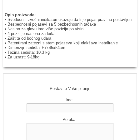
Opis proizvoda:
• Svetlosni i zvučni indikatori ukazuju da li je pojas pravilno postavljen
• Bezbednosni pojasevi sa 5 bezbednosnih tačaka
• Naslon za glavu ima više pozicija po visini
• 4 pozicije naslona za leđa
• Zaštita od bočnog udara
• Patentirani zatezni sistem pojaseva koji olakšava instaliranje
• Dimenzije sedišta: 67x45x54cm
• Težina sedišta: 10,3 kg
• Za uzrast: 9-18kg
Postavite Vaše pitanje
Ime
Poruka