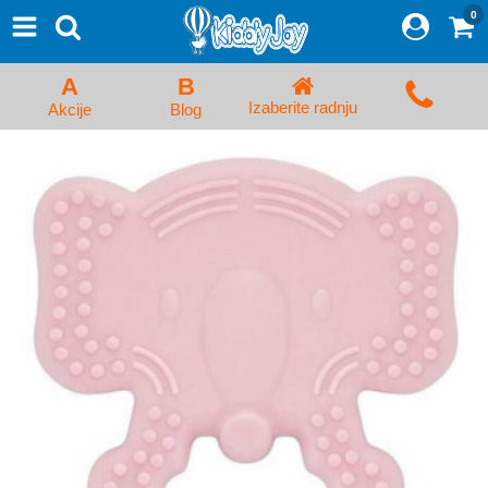
0
⨯
Proizvodi
Početna
A
B
Prijava/Registracija
Izaberite radnju
Akcije
Blog
Kolica za bebe i dečija kolica
Auto sedišta za decu i bebe
Kreveci, ljuljaške i ležaljke
Kadice, noše i adapteri
Hranilice, flašice i cucle
Monitori, Ogradice i tricikli
Posteljine, vrećice i baldahini