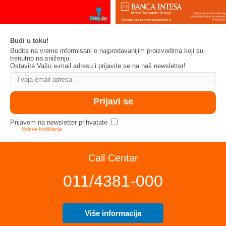
Budi u toku!
Budite na vreme informisani o najprodavanijim proizvodima koji su
trenutno na sniženju.
Ostavite Vašu e-mail adresu i prijavite se na naš newsletter!
Prijavom na newsletter prihvatate
Uslove korišćenja
Call Centar
011/4381-000
Više informacija