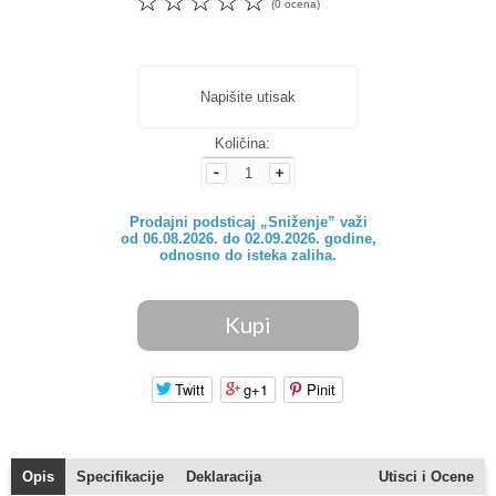
☆
☆
☆
☆
☆
(0 ocena)
Napišite utisak
Količina:
Prodajni podsticaj „Sniženje” važi

od 06.08.2026. do 02.09.2026. godine,

odnosno do isteka zaliha.
Twitt
g+1
Pinit
Opis
Specifikacije
Deklaracija
Utisci i Ocene