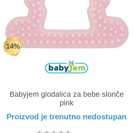
Odeća i obuća
Igračke za bebe i decu
AKCIJA
14%
Prodavnica
Call Centar
011 438 1 000
Babyjem glodalica za bebe slonče
pink
Proizvod je trenutno nedostupan