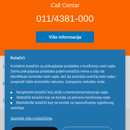
Call Centar
011/4381-000
Više informacija
Kolačići
INFORMACIJE
Koristimo kolačiće za prikupljanje podataka o korišćenju web-sajta.
Svrha prikupljanja podataka putem kolačića nema u cilju da
identifikuje korisnike web-sajta, već da poboljša sadržaj web-sajta i
unapredi Vaše korisničko iskustvo. Izdvajamo nekoliko vrsta:
KORISNIČKI SERVIS
Neophodni kolačići koji služe u korist personalizacije sajta
•
Statistički kolačići koji se koriste za procenu korišćenja sajta
•
OSTALO
Marketinški kolačići koji se koriste za isporučivanje oglašenog
•
sadržaja
Saznajte više o kolačićima
Pratite nas na društvenim mrežama