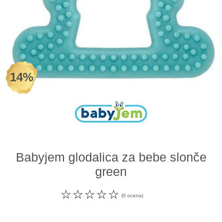
Odeća i obuća
Igračke za bebe i decu
AKCIJA
14%
Prodavnica
Call Centar
011 438 1 000
Babyjem glodalica za bebe slonče
green
☆
☆
☆
☆
☆
(0 ocena)