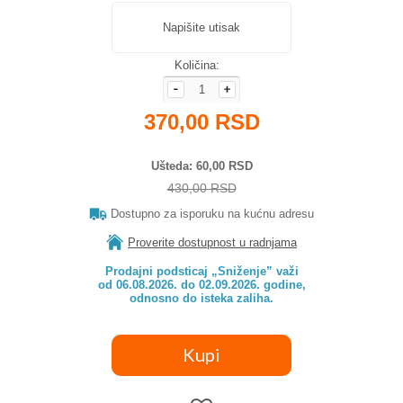
Napišite utisak
Količina:
370,00 RSD
Ušteda
60,00 RSD
430,00 RSD
Dostupno za isporuku na kućnu adresu
Proverite dostupnost u radnjama
Prodajni podsticaj „Sniženje” važi

od 06.08.2026. do 02.09.2026. godine,

odnosno do isteka zaliha.