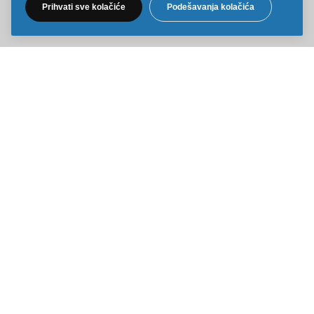
Prihvati sve kolačiće
Podešavanja kolačića
Sve cene na ovom sajtu iskazane su u dinarima. PDV je uračunat u
cenu. Kiddy Joy maksimalno koristi sve svoje resurse da Vam svi artikli
na ovom sajtu budu prikazani sa ispravnim nazivima specifikacija,
fotografijama i cenama. Ipak, ne možemo garantovati da su sve
navedene informacije i fotografije artikala na ovom sajtu u potpunosti
ispravne.
Copyright © 2014-2026 Kiddy Joy. Sva prava zadržana.