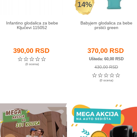
14%
Infantino glodalica za bebe
Babyjem glodalica za bebe
Ključevi 115052
prstići green
390,00 RSD
370,00 RSD
☆
☆
☆
☆
☆
Ušteda
60,00 RSD
(0 ocena)
430,00 RSD
☆
☆
☆
☆
☆
(0 ocena)