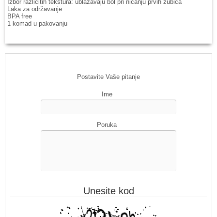
Izbor različitih tekstura: ublažavaju bol pri nicanju prvih zubića
Laka za održavanje
BPA free
1 komad u pakovanju
Postavite Vaše pitanje
Ime
Poruka
Unesite kod