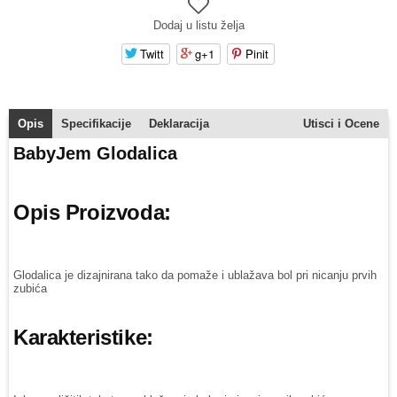
Dodaj u listu želja
Twitt
g+1
Pinit
Opis
Specifikacije
Deklaracija
Utisci i Ocene
BabyJem Glodalica
Opis Proizvoda:
Glodalica je dizajnirana tako da pomaže i ublažava bol pri nicanju prvih
zubića
Karakteristike: