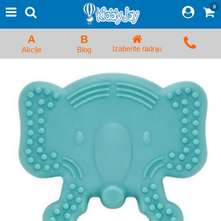
0
⨯
Proizvodi
Početna
A
B
Prijava/Registracija
Izaberite radnju
Akcije
Blog
Kolica za bebe i dečija kolica
Auto sedišta za decu i bebe
Kreveci, ljuljaške i ležaljke
Kadice, noše i adapteri
Hranilice, flašice i cucle
Monitori, Ogradice i tricikli
Posteljine, vrećice i baldahini