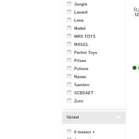
Jungle
Ra
Lanard
M
Lena
Mattel
MRX TOYS
MXGCL
Pertini Toys
Pilsan
D
Polesie
Rastar
Sambro
SCBSAET
Zuru
Uzrast
0 meseci +