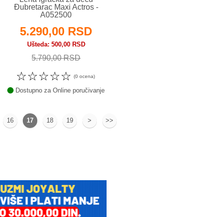
Đubretarac Maxi Actros -
A052500
5.290,00 RSD
Ušteda
500,00 RSD
5.790,00 RSD
☆
☆
☆
☆
☆
(0 ocena)
Dostupno za Online poručivanje
16
17
18
19
>
>>