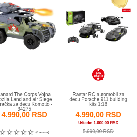
Lanard The Corps Vojna
Rastar RC automobil za
ozila Land and air Siege
decu Porsche 911 building
gračka za decu Komotto -
kits 1:18
34275
4.990,00 RSD
4.990,00 RSD
Ušteda
1.000,00 RSD
☆
☆
☆
☆
☆
5.990,00 RSD
(0 ocena)