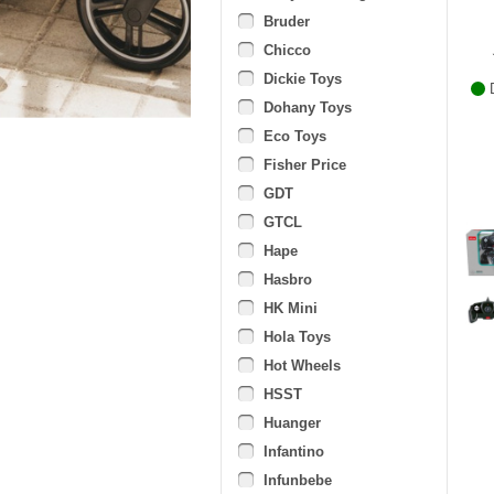
Bruder
Chicco
Dickie Toys
D
Dohany Toys
Eco Toys
Fisher Price
GDT
GTCL
Hape
Hasbro
HK Mini
Hola Toys
Hot Wheels
HSST
Huanger
Infantino
Infunbebe