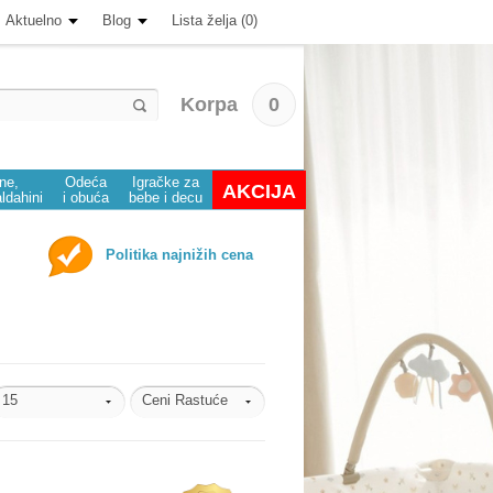
Aktuelno
Blog
Lista želja (0)
Korpa
0
ine,
Odeća
Igračke za
AKCIJA
aldahini
i obuća
bebe i decu
Politika najnižih cena