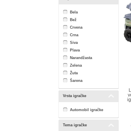
Bela
Bež
Crvena
Crna
Siva
Plava
Narandžasta
Zelena
Žuta
Šarena
v
Vrsta igračke
i
Automobil igračke
Tema igračke