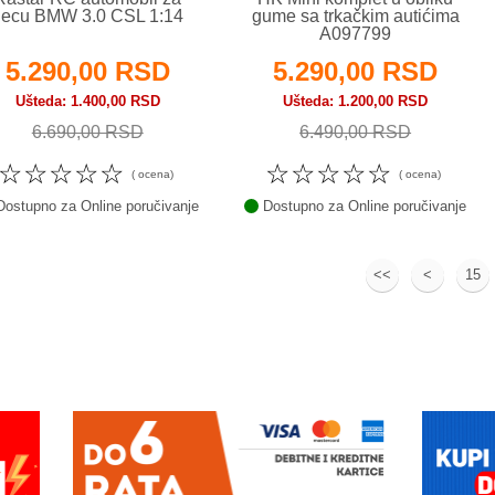
decu BMW 3.0 CSL 1:14
gume sa trkačkim autićima
A097799
5.290,00 RSD
5.290,00 RSD
Ušteda
1.400,00 RSD
Ušteda
1.200,00 RSD
6.690,00 RSD
6.490,00 RSD
☆
☆
☆
☆
☆
☆
☆
☆
☆
☆
( ocena)
( ocena)
ostupno za Online poručivanje
Dostupno za Online poručivanje
<<
<
15