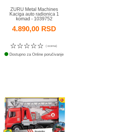
ZURU Metal Machines
Kaciga auto radionica 1
komad - 1039752
4.890,00 RSD
☆
☆
☆
☆
☆
( ocena)
Dostupno za Online poručivanje