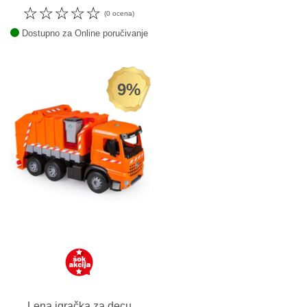
☆
☆
☆
☆
☆
(0 ocena)
Dostupno za Online poručivanje
9%
Lena igračka za decu