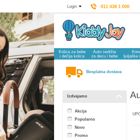
011 438 1 000
Login
Kolica za bebe
Auto sedišta
Krev
i dečija kolica
za decu i bebe
ljuljaške 
Besplatna dostava
Au
Izdvajamo
Akcija
UPO
Popularno
Novo
Promo