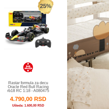
25%
Rastar formula za decu
Oracle Red Bull Racing
rb18 RC 1:18 - A080475
4.790,00 RSD
Ušteda
1.600,00 RSD