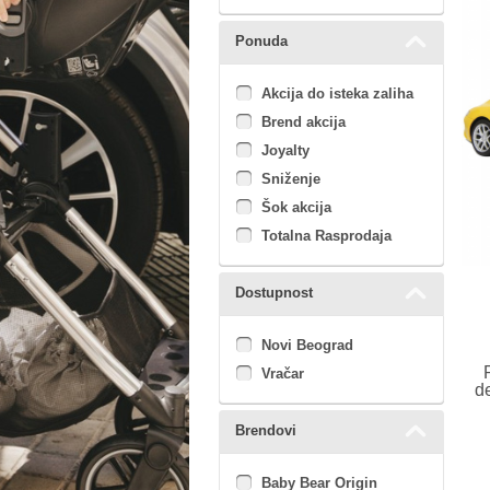
Ponuda
Akcija do isteka zaliha
Brend akcija
Joyalty
Sniženje
Šok akcija
Totalna Rasprodaja
Dostupnost
Novi Beograd
Vračar
d
Brendovi
Baby Bear Origin