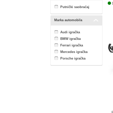
D
Putnički saobraćaj
Marka automobila
Audi igračka
BMW igračka
Ferrari igračka
Mercedes igračka
Porsche igračka