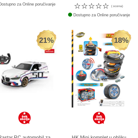
☆
☆
☆
☆
☆
ostupno za Online poručivanje
( ocena)
Dostupno za Online poručivanje
21%
18%
Rastar RC automobil za
HK Mini komplet u obliku