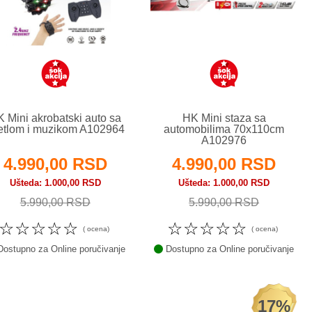
 Mini akrobatski auto sa
HK Mini staza sa
etlom i muzikom A102964
automobilima 70x110cm
A102976
4.990,00 RSD
4.990,00 RSD
Ušteda
1.000,00 RSD
Ušteda
1.000,00 RSD
5.990,00 RSD
5.990,00 RSD
☆
☆
☆
☆
☆
☆
☆
☆
☆
☆
( ocena)
( ocena)
ostupno za Online poručivanje
Dostupno za Online poručivanje
17%