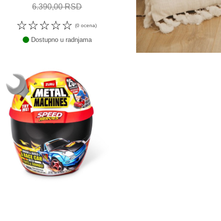
6.390,00 RSD
☆
☆
☆
☆
☆
(0 ocena)
Dostupno u radnjama