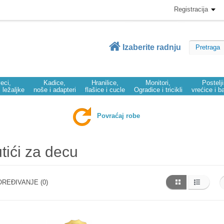
Registracija
Izaberite radnju
eci,
Kadice,
Hranilice,
Monitori,
Postelj
i ležaljke
noše i adapteri
flašice i cucle
Ogradice i tricikli
vrećice i b
Povraćaj robe
tići za decu
REĐIVANJE (0)