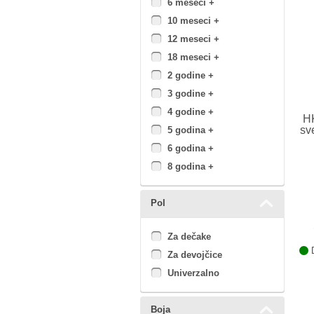
6 meseci +
10 meseci +
12 meseci +
18 meseci +
2 godine +
3 godine +
4 godine +
HK
sv
5 godina +
6 godina +
8 godina +
Pol
Za dečake
D
Za devojčice
Univerzalno
Boja