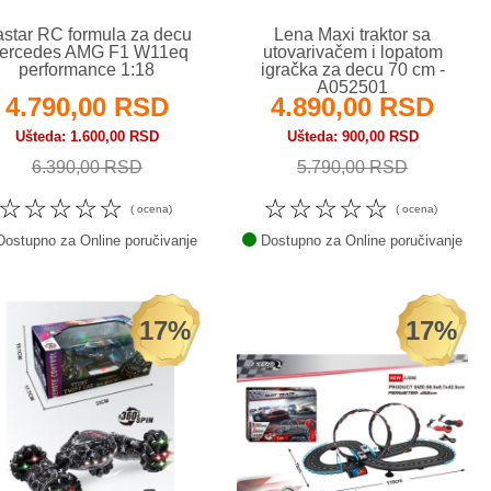
star RC formula za decu
Lena Maxi traktor sa
ercedes AMG F1 W11eq
utovarivačem i lopatom
performance 1:18
igračka za decu 70 cm -
A052501
4.790,00 RSD
4.890,00 RSD
Ušteda
1.600,00 RSD
Ušteda
900,00 RSD
6.390,00 RSD
5.790,00 RSD
☆
☆
☆
☆
☆
☆
☆
☆
☆
☆
( ocena)
( ocena)
ostupno za Online poručivanje
Dostupno za Online poručivanje
17%
17%