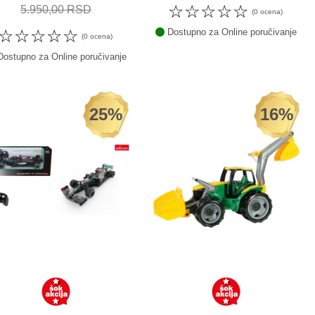
☆
☆
☆
☆
☆
5.950,00 RSD
(0 ocena)
☆
☆
☆
☆
☆
Dostupno za Online poručivanje
(0 ocena)
ostupno za Online poručivanje
25%
16%