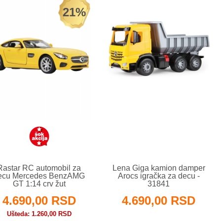
21%
Rastar RC automobil za
Lena Giga kamion damper
ecu Mercedes BenzAMG
Arocs igračka za decu -
GT 1:14 crv žut
31841
4.690,00 RSD
4.690,00 RSD
Ušteda
1.260,00 RSD