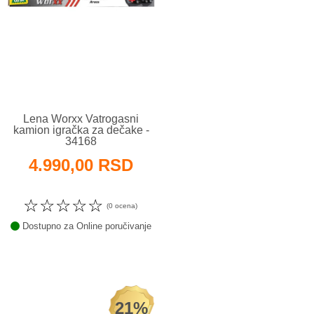
Lena Worxx Vatrogasni
kamion igračka za dečake -
34168
4.990,00 RSD
☆
☆
☆
☆
☆
(0 ocena)
Dostupno za Online poručivanje
21%