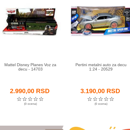
Mattel Disney Planes Voz za
Pertini metalni auto za decu
decu - 14703
1:24 - 20529
2.990,00 RSD
3.190,00 RSD
☆
☆
☆
☆
☆
☆
☆
☆
☆
☆
(0 ocena)
(0 ocena)