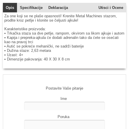
Opis
Specifikacije
Deklaracija
Utisci i Ocene
Za one koji se ne plaše opasnosti! Krenite Metal Machines stazom,
prođite kroz petlje i klonite se čeljusti ajkule!
Karakteristike proizvoda:
• Trkačka staza sa dve petlje, rampom, okvirom sa likom ajkuje i autom
• Kapija i prepreka-ajkula će dodati adrenalin tako da ćete se osećati
kao na pravoj trci
• Autić se pokreće mehanički, ne sadrži baterije
• Dužina staze: 2,63 metara
• Uzast: 4+
• Dimenzije pakovanja: 40 X 30 X 8 cm
Postavite Vaše pitanje
Ime
Poruka