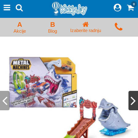
0
⨯
Proizvodi
Početna
A
B
Prijava/Registracija
Izaberite radnju
Akcije
Blog
Kolica za bebe i dečija kolica
Auto sedišta za decu i bebe
Kreveci, ljuljaške i ležaljke
Kadice, noše i adapteri
Hranilice, flašice i cucle
Monitori, Ogradice i tricikli
Posteljine, vrećice i baldahini