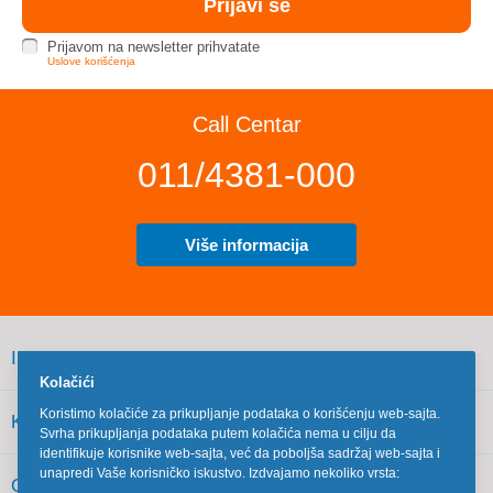
Prijavom na newsletter prihvatate
Uslove korišćenja
Call Centar
011/4381-000
Više informacija
INFORMACIJE
Kolačići
Koristimo kolačiće za prikupljanje podataka o korišćenju web-sajta.
KORISNIČKI SERVIS
Svrha prikupljanja podataka putem kolačića nema u cilju da
identifikuje korisnike web-sajta, već da poboljša sadržaj web-sajta i
unapredi Vaše korisničko iskustvo. Izdvajamo nekoliko vrsta:
OSTALO