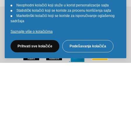
Neophodni kolačići koji služe u korist personalizacije sajta
•
Statistički kolačići koji se koriste za procenu korišćenja sajta
•
Marketinški kolačići koji se koriste za isporučivanje oglašenog
•
Pratite nas na društvenim mrežama
sadržaja
Saznajte više o kolačićima
Prihvati sve kolačiće
Podešavanja kolačića
Sve cene na ovom sajtu iskazane su u dinarima. PDV je uračunat u
cenu. Kiddy Joy maksimalno koristi sve svoje resurse da Vam svi artikli
na ovom sajtu budu prikazani sa ispravnim nazivima specifikacija,
fotografijama i cenama. Ipak, ne možemo garantovati da su sve
navedene informacije i fotografije artikala na ovom sajtu u potpunosti
ispravne.