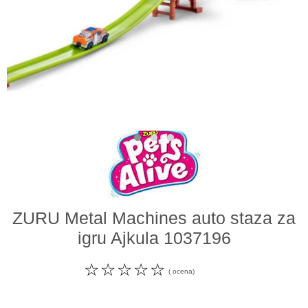
Odeća i obuća
Igračke za bebe i decu
AKCIJA
Prodavnica
Call Centar
011 438 1 000
ZURU Metal Machines auto staza za
igru Ajkula 1037196
☆
☆
☆
☆
☆
( ocena)