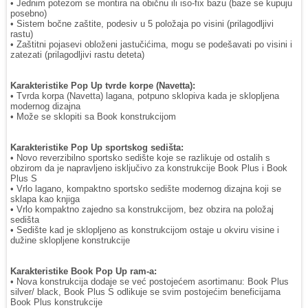
• Jednim potezom se montira na običnu ili iso-fix bazu (baze se kupuju
posebno)
• Sistem bočne zaštite, podesiv u 5 položaja po visini (prilagodljivi
rastu)
• Zaštitni pojasevi obloženi jastučićima, mogu se podešavati po visini i
zatezati (prilagodljivi rastu deteta)
Karakteristike Pop Up tvrde korpe (Navetta):
• Tvrda korpa (Navetta) lagana, potpuno sklopiva kada je sklopljena
modernog dizajna
• Može se sklopiti sa Book konstrukcijom
Karakteristike Pop Up sportskog sedišta:
• Novo reverzibilno sportsko sedište koje se razlikuje od ostalih s
obzirom da je napravljeno isključivo za konstrukcije Book Plus i Book
Plus S
• Vrlo lagano, kompaktno sportsko sedište modernog dizajna koji se
sklapa kao knjiga
• Vrlo kompaktno zajedno sa konstrukcijom, bez obzira na položaj
sedišta
• Sedište kad je sklopljeno as konstrukcijom ostaje u okviru visine i
dužine sklopljene konstrukcije
Karakteristike Book Pop Up ram-a:
• Nova konstrukcija dodaje se već postojećem asortimanu: Book Plus
silver/ black, Book Plus S odlikuje se svim postojećim beneficijama
Book Plus konstrukcije