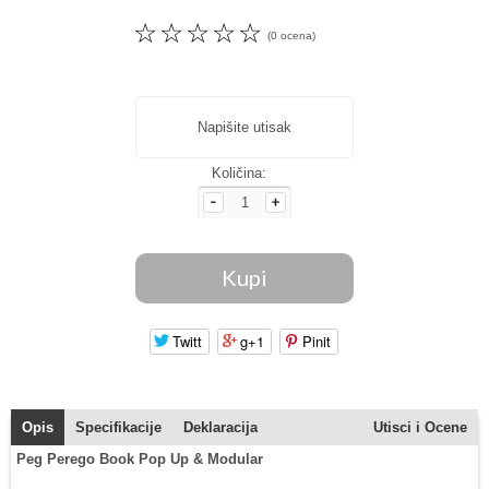
☆
☆
☆
☆
☆
(0 ocena)
Napišite utisak
Količina:
Twitt
g+1
Pinit
Opis
Specifikacije
Deklaracija
Utisci i Ocene
Peg Perego Book Pop Up & Modular