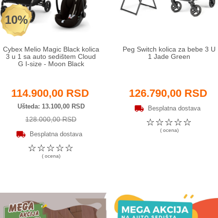
10%
Cybex Melio Magic Black kolica
Peg Switch kolica za bebe 3 U
3 u 1 sa auto sedištem Cloud
1 Jade Green
G I-size - Moon Black
114.900,00 RSD
126.790,00 RSD
Ušteda
13.100,00 RSD
Besplatna dostava
128.000,00 RSD
☆
☆
☆
☆
☆
( ocena)
Besplatna dostava
☆
☆
☆
☆
☆
( ocena)