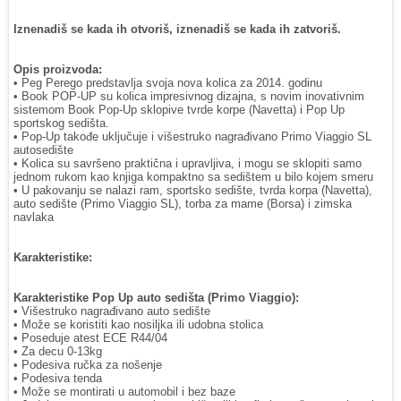
Iznenadiš se kada ih otvoriš, iznenadiš se kada ih zatvoriš.
Opis proizvoda:
• Peg Perego predstavlja svoja nova kolica za 2014. godinu
• Book POP-UP su kolica impresivnog dizajna, s novim inovativnim
sistemom Book Pop-Up sklopive tvrde korpe (Navetta) i Pop Up
sportskog sedišta.
• Pop-Up takođe uključuje i višestruko nagrađivano Primo Viaggio SL
autosedište
• Kolica su savršeno praktična i upravljiva, i mogu se sklopiti samo
jednom rukom kao knjiga kompaktno sa sedištem u bilo kojem smeru
• U pakovanju se nalazi ram, sportsko sedište, tvrda korpa (Navetta),
auto sedište (Primo Viaggio SL), torba za mame (Borsa) i zimska
navlaka
Karakteristike:
Karakteristike Pop Up auto sedišta (Primo Viaggio):
• Višestruko nagrađivano auto sedište
• Može se koristiti kao nosiljka ili udobna stolica
• Poseduje atest ECE R44/04
• Za decu 0-13kg
• Podesiva ručka za nošenje
• Podesiva tenda
• Može se montirati u automobil i bez baze