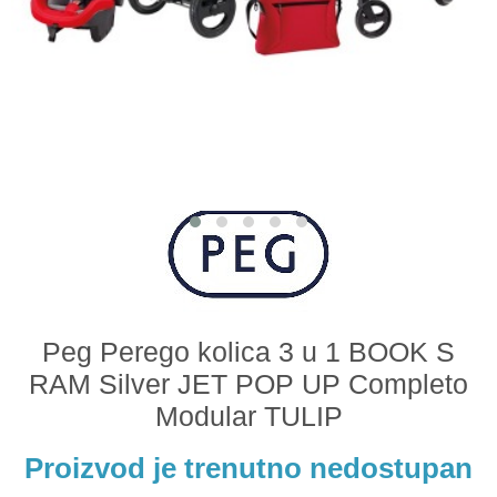
Odeća i obuća
Igračke za bebe i decu
AKCIJA
Prodavnica
Call Centar
011 438 1 000
Peg Perego kolica 3 u 1 BOOK S
RAM Silver JET POP UP Completo
Modular TULIP
Proizvod je trenutno nedostupan