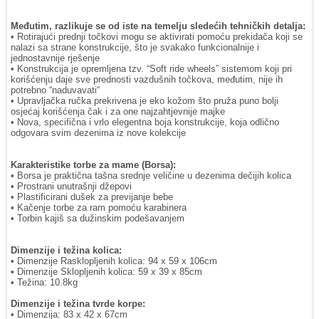
Međutim, razlikuje se od iste na temelju sledećih tehničkih detalja:
• Rotirajući prednji točkovi mogu se aktivirati pomoću prekidača koji se
nalazi sa strane konstrukcije, što je svakako funkcionalnije i
jednostavnije rješenje
• Konstrukcija je opremljena tzv. “Soft ride wheels” sistemom koji pri
korišćenju daje sve prednosti vazdušnih točkova, međutim, nije ih
potrebno “naduvavati“
• Upravljačka ručka prekrivena je eko kožom što pruža puno bolji
osjećaj korišćenja čak i za one najzahtjevnije majke
• Nova, specifična i vrlo elegentna boja konstrukcije, koja odlično
odgovara svim dezenima iz nove kolekcije
Karakteristike torbe za mame (Borsa):
• Borsa je praktična tašna srednje veličine u dezenima dečijih kolica
• Prostrani unutrašnji džepovi
• Plastificirani dušek za previjanje bebe
• Kačenje torbe za ram pomoću karabinera
• Torbin kajiš sa dužinskim podešavanjem
Dimenzije i težina kolica:
• Dimenzije Rasklopljenih kolica: 94 x 59 x 106cm
• Dimenzije Sklopljenih kolica: 59 x 39 x 85cm
• Težina: 10.8kg
Dimenzije i težina tvrde korpe:
• Dimenzija: 83 x 42 x 67cm