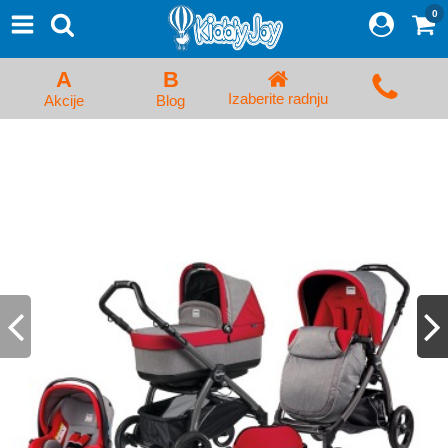
0
⨯
Proizvodi
Početna
A
B
Prijava/Registracija
Izaberite radnju
Akcije
Blog
Kolica za bebe i dečija kolica
Auto sedišta za decu i bebe
Kreveci, ljuljaške i ležaljke
Kadice, noše i adapteri
Hranilice, flašice i cucle
Monitori, Ogradice i tricikli
Posteljine, vrećice i baldahini