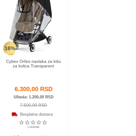
16%
Cybex Orfeo navlaka za kišu
za kolica Transparent
6.300,00 RSD
Ušteda
1.200,00 RSD
7.500,00 RSD
Besplatna dostava
☆
☆
☆
☆
☆
( ocena)