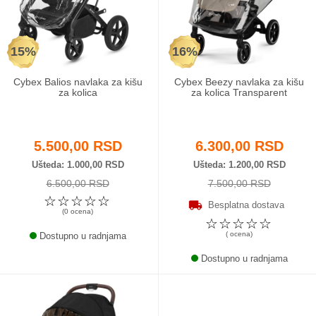
Odeća i obuća
15%
16%
Igračke za bebe i decu
Cybex Balios navlaka za kišu
Cybex Beezy navlaka za kišu
AKCIJA
za kolica
za kolica Transparent
Prodavnica
5.500,00 RSD
6.300,00 RSD
Call Centar
Ušteda
1.000,00 RSD
Ušteda
1.200,00 RSD
6.500,00 RSD
7.500,00 RSD
011 438 1 000
☆
☆
☆
☆
☆
Besplatna dostava
(0 ocena)
☆
☆
☆
☆
☆
( ocena)
Dostupno u radnjama
Dostupno u radnjama