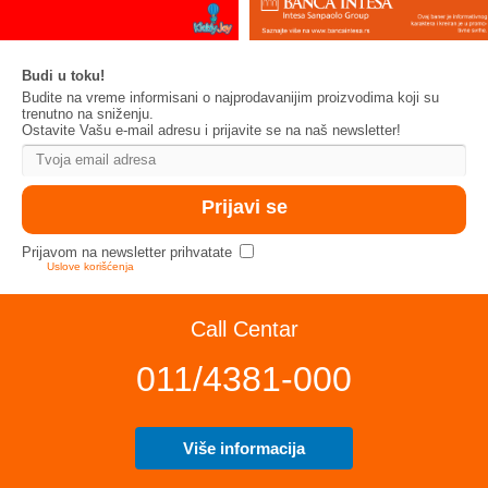
Budi u toku!
Budite na vreme informisani o najprodavanijim proizvodima koji su
trenutno na sniženju.
Ostavite Vašu e-mail adresu i prijavite se na naš newsletter!
Prijavom na newsletter prihvatate
Uslove korišćenja
Call Centar
011/4381-000
Više informacija