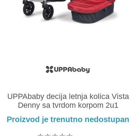
Odeća i obuća
Igračke za bebe i decu
AKCIJA
Prodavnica
Call Centar
011 438 1 000
UPPAbaby decija letnja kolica Vista
Denny sa tvrdom korpom 2u1
Proizvod je trenutno nedostupan