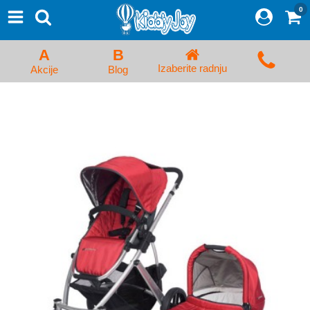
0
⨯
Proizvodi
Početna
A
B
Prijava/Registracija
Izaberite radnju
Akcije
Blog
Kolica za bebe i dečija kolica
Auto sedišta za decu i bebe
Kreveci, ljuljaške i ležaljke
Kadice, noše i adapteri
Hranilice, flašice i cucle
Monitori, Ogradice i tricikli
Posteljine, vrećice i baldahini