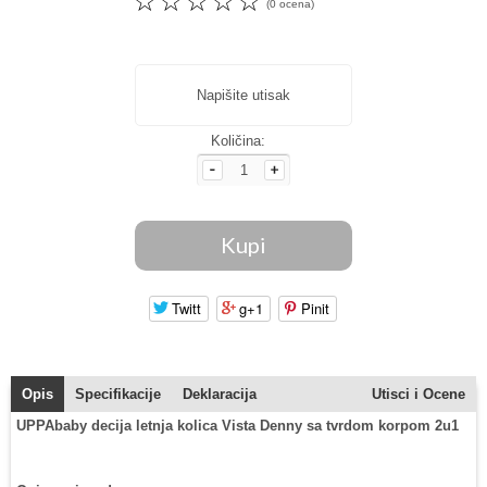
☆
☆
☆
☆
☆
(0 ocena)
Napišite utisak
Količina:
Twitt
g+1
Pinit
Opis
Specifikacije
Deklaracija
Utisci i Ocene
UPPAbaby decija letnja kolica Vista Denny sa tvrdom korpom 2u1