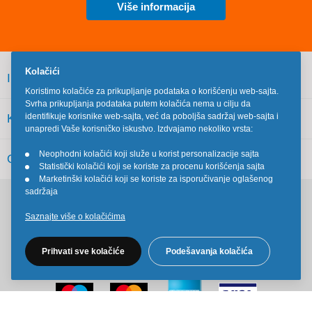
Više informacija
Kolačići
INFORMACIJE
Koristimo kolačiće za prikupljanje podataka o korišćenju web-sajta.
Svrha prikupljanja podataka putem kolačića nema u cilju da
identifikuje korisnike web-sajta, već da poboljša sadržaj web-sajta i
KORISNIČKI SERVIS
unapredi Vaše korisničko iskustvo. Izdvajamo nekoliko vrsta:
Neophodni kolačići koji služe u korist personalizacije sajta
OSTALO
•
Statistički kolačići koji se koriste za procenu korišćenja sajta
•
Marketinški kolačići koji se koriste za isporučivanje oglašenog
•
sadržaja
Pratite nas na društvenim mrežama
Saznajte više o kolačićima
Prihvati sve kolačiće
Podešavanja kolačića