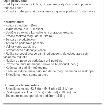
Opis proizvoda:
• Izdržljiva i moderna kolica, dizajnirana isključivo u vidu potrebe
roditelja i dece
• Prirodni materijali i lako sklapanje su glavne prednosti Vista kolica
Karakteristike:
• Kolica su od 6m - 15kg
• Tvrda korpa je 0 - 6 meseci
• Sedište se okreće ka roditelju ili u pravcu kretanja
• Prednji točkovi mogu da se fiksiraju
• Tenda sa produžetkom
• Tenda se podešava po visini
• Velika korpa za sitnice
• Jednostavno sklapanje kolica
• Ručka se podešava po visini, prilagođena da odgovaraju svim
visinama roditelja
• Naslon za noge se podešava u 6 položaja
• Prozor na tendi na magnet (kako ne bi probudili bebu)
• Kočnica na zadnjim točkovima
• Kada se sklope imaju osigurač da ne mogu sama da se rasklope
• Sklopljena mogu sama da stoje
Dimenzije i težina kolica:
• Sklopljena kolica: 63.5 (š) x 54.6 (d) x 81.3 (v) cm
• Rasklopljena kolica: 63.5 (š) x 96.5 (d) x 108 (v) cm
• Težina kolica sa sportskim sedištem 11.5kg