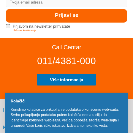
Prijavom na newsletter prihvatate
Uslove korišćenja
Call Centar
011/4381-000
Više informacija
Kolačići
INFORMACIJE
Koristimo kolačiće za prikupljanje podataka o korišćenju web-sajta.
Svrha prikupljanja podataka putem kolačića nema u cilju da
identifikuje korisnike web-sajta, već da poboljša sadržaj web-sajta i
unapredi Vaše korisničko iskustvo. Izdvajamo nekoliko vrsta:
KORISNIČKI SERVIS