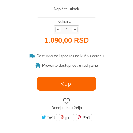
Napišite utisak
Količina:
1.090,00 RSD
Dostupno za isporuku na kućnu adresu
Proverite dostupnost u radnjama
Dodaj u listu želja
Twitt
g+1
Pinit