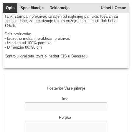
Opis
Specifikacije
Deklaracija
Utisci i Ocene
Tanki štampani prekrivač izradjen od najfinijeg pamuka. Idealan za
hladnije dane, za prekrivanje tokom vožnje u kolicima ili dok beba
spava.
Opis proizvoda:
• Izuzetno mekan i praktičan prekrivač
• Izradjen od 100% pamuka
• Dimenzije 80x90 cm
Kontrolu kvaliteta izvršio institut CIS u Beogradu
Postavite Vaše pitanje
Ime
Poruka