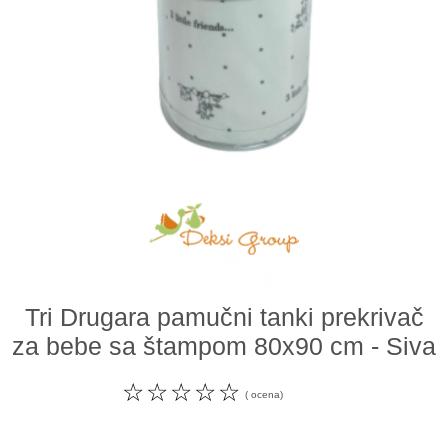
Odeća i obuća
Igračke za bebe i decu
AKCIJA
Prodavnica
Call Centar
011 438 1 000
Tri Drugara pamučni tanki prekrivač
za bebe sa štampom 80x90 cm - Siva
☆
☆
☆
☆
☆
( ocena)