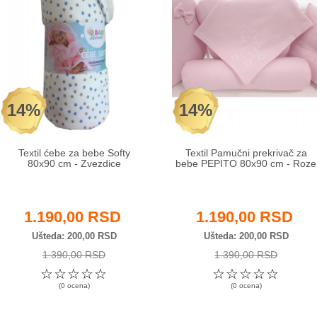
14%
14%
Textil ćebe za bebe Softy
Textil Pamučni prekrivač za
80x90 cm - Zvezdice
bebe PEPITO 80x90 cm - Roze
1.190,00 RSD
1.190,00 RSD
Ušteda
200,00 RSD
Ušteda
200,00 RSD
1.390,00 RSD
1.390,00 RSD
☆
☆
☆
☆
☆
☆
☆
☆
☆
☆
(0 ocena)
(0 ocena)