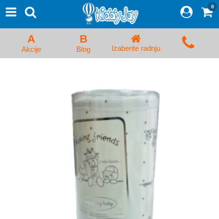
0
⨯
Proizvodi
Početna
A
B
Prijava/Registracija
Izaberite radnju
Akcije
Blog
Kolica za bebe i dečija kolica
Auto sedišta za decu i bebe
Kreveci, ljuljaške i ležaljke
Kadice, noše i adapteri
Hranilice, flašice i cucle
Monitori, Ogradice i tricikli
Posteljine, vrećice i baldahini