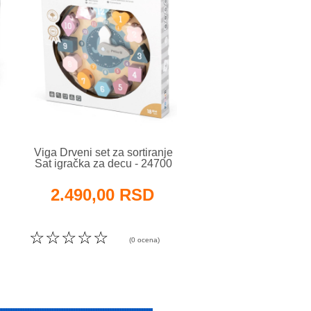
Viga Drveni set za sortiranje
Viga Geometrijski o
Sat igračka za decu - 24700
Farma 50 elemen
igračka za decu - 1
2.490,00 RSD
2.490,00 R
☆
☆
☆
☆
☆
☆
☆
☆
☆
☆
(0 ocena)
( o