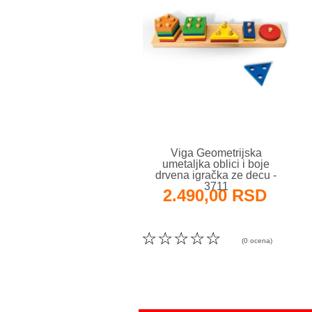
Viga Geometrijska
umetaljka oblici i boje
drvena igračka ze decu -
3711
2.490,00 RSD
☆
☆
☆
☆
☆
(0 ocena)