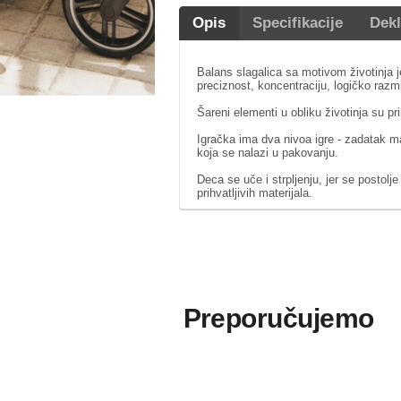
Opis
Specifikacije
Dekl
Balans slagalica sa motivom životinja 
preciznost, koncentraciju, logičko razmi
Šareni elementi u obliku životinja su p
Igračka ima dva nivoa igre - zadatak ma
koja se nalazi u pakovanju.
Deca se uče i strpljenju, jer se postolje
prihvatljivih materijala.
Preporučujemo