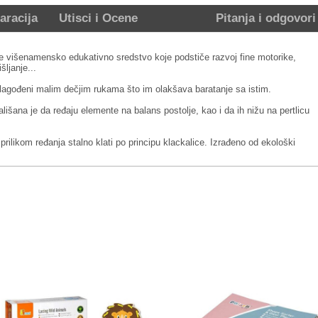
aracija
Utisci i Ocene
Pitanja i odgovori
je višenamensko edukativno sredstvo koje podstiče razvoj fine motorike,
šljanje...
rilagođeni malim dečjim rukama što im olakšava baratanje sa istim.
lišana je da ređaju elemente na balans postolje, kao i da ih nižu na pertlicu
 prilikom ređanja stalno klati po principu klackalice. Izrađeno od ekološki