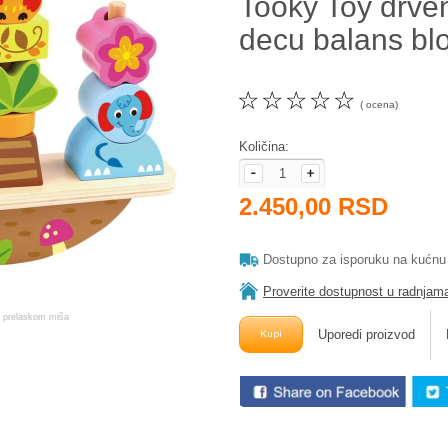
Tooky Toy drve
decu balans blo
☆
☆
☆
☆
☆
( ocena)
Količina:
2.450,00 RSD
Dostupno za isporuku na kućnu
Proverite dostupnost u radnjam
Uporedi proizvod