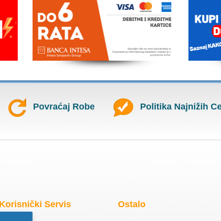
Povraćaj Robe
Politika Najnižih C
Korisnički Servis
Ostalo