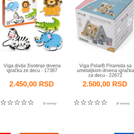
Viga divlje životinje drvena
Viga PolarB Piramida sa
igračka ze decu - 17387
umetaljkom drvena igračka
za decu - 22672
2.450,00 RSD
2.500,00 RSD
☆
☆
☆
☆
☆
☆
☆
☆
☆
☆
(0 ocena)
(0 ocena)