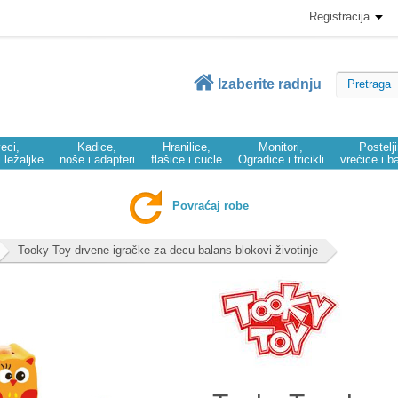
Registracija
Izaberite radnju
eci,
Kadice,
Hranilice,
Monitori,
Postelj
i ležaljke
noše i adapteri
flašice i cucle
Ogradice i tricikli
vrećice i b
Povraćaj robe
Tooky Toy drvene igračke za decu balans blokovi životinje