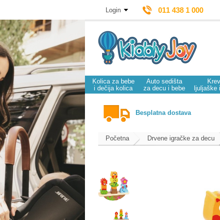
011 438 1 000
Login
Kolica za bebe
Auto sedišta
Krev
i dečija kolica
za decu i bebe
ljuljaške 
Besplatna dostava
Početna
Drvene igračke za decu