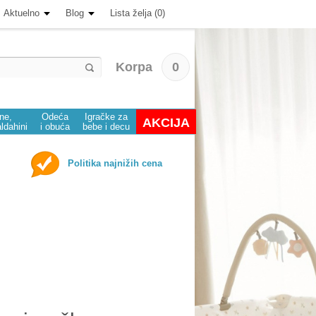
Aktuelno
Blog
Lista želja (0)
Korpa
0
ine,
Odeća
Igračke za
AKCIJA
aldahini
i obuća
bebe i decu
Politika najnižih cena