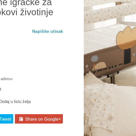
ne igračke za
kovi životinje
Napišite utisak
 adresu
a
Dodaj u listu želja