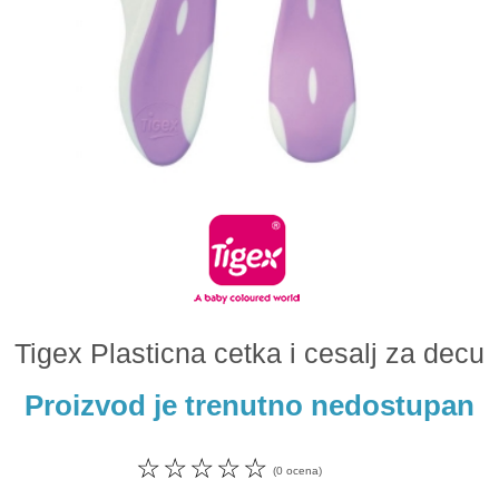
Odeća i obuća
Igračke za bebe i decu
AKCIJA
Prodavnica
Call Centar
011 438 1 000
Tigex Plasticna cetka i cesalj za decu
Proizvod je trenutno nedostupan
☆
☆
☆
☆
☆
(0 ocena)