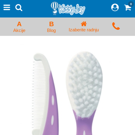
0
⨯
Proizvodi
Početna
A
B
Prijava/Registracija
Izaberite radnju
Akcije
Blog
Kolica za bebe i dečija kolica
Auto sedišta za decu i bebe
Kreveci, ljuljaške i ležaljke
Kadice, noše i adapteri
Hranilice, flašice i cucle
Monitori, Ogradice i tricikli
Posteljine, vrećice i baldahini