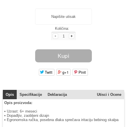
Napišite utisak
Količina:
Twitt
g+1
Pinit
Opis
Specifikacije
Deklaracija
Utisci i Ocene
Opis proizvoda:
• Uzrast: 6+ meseci
• Dopadljiv, zaobljeni dizajn
• Egronomska ručka, posebna dlaka sprečava iritaciju bebinog skalpa