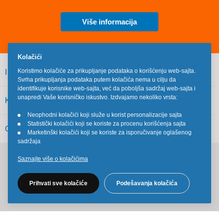
Više informacija
Kolačići
INFORMACIJE
Koristimo kolačiće za prikupljanje podataka o korišćenju web-sajta.
Svrha prikupljanja podataka putem kolačića nema u cilju da
identifikuje korisnike web-sajta, već da poboljša sadržaj web-sajta i
unapredi Vaše korisničko iskustvo. Izdvajamo nekoliko vrsta:
KORISNIČKI SERVIS
Neophodni kolačići koji služe u korist personalizacije sajta
•
Statistički kolačići koji se koriste za procenu korišćenja sajta
•
OSTALO
Marketinški kolačići koji se koriste za isporučivanje oglašenog
•
sadržaja
Saznajte više o kolačićima
Pratite nas na društvenim mrežama
Prihvati sve kolačiće
Podešavanja kolačića