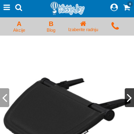
0
⨯
Proizvodi
Početna
A
B
Prijava/Registracija
Izaberite radnju
Akcije
Blog
Kolica za bebe i dečija kolica
Auto sedišta za decu i bebe
Kreveci, ljuljaške i ležaljke
Kadice, noše i adapteri
Hranilice, flašice i cucle
Monitori, Ogradice i tricikli
Posteljine, vrećice i baldahini