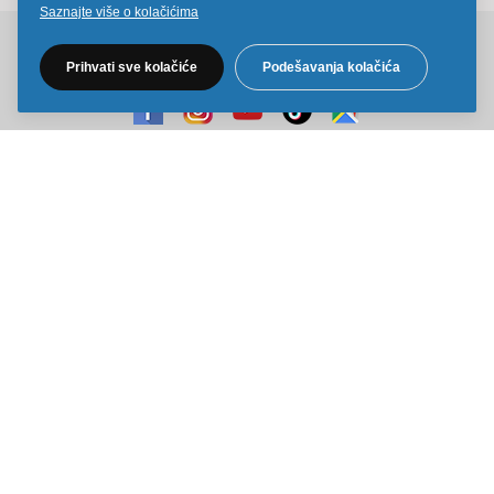
Saznajte više o kolačićima
Pratite nas na društvenim mrežama
Prihvati sve kolačiće
Podešavanja kolačića
Sve cene na ovom sajtu iskazane su u dinarima. PDV je uračunat u
cenu. Kiddy Joy maksimalno koristi sve svoje resurse da Vam svi artikli
na ovom sajtu budu prikazani sa ispravnim nazivima specifikacija,
fotografijama i cenama. Ipak, ne možemo garantovati da su sve
navedene informacije i fotografije artikala na ovom sajtu u potpunosti
ispravne.