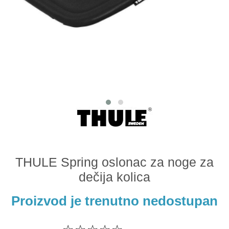
Odeća i obuća
Igračke za bebe i decu
AKCIJA
Prodavnica
Call Centar
011 438 1 000
THULE Spring oslonac za noge za
dečija kolica
Proizvod je trenutno nedostupan