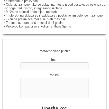
Karakteristike proizvoda:
• Oslonac za noge lako se uglavi na mesto ispod postojećeg oslonca za
list noge, radi čistog, integrisanog izgleda
• Može se sklopiti kada nije u upotrebi
• Thule Spring sklapa se i rasklapa sa postavljenim osloncem za noge
• Tkanina prekrivača može se prati mašinski
• Za decu uzrasta od 6 meseci do 4 godine
• Proizvod kompatibilan s kolicima Thule Spring
Postavite Vaše pitanje
Ime
Poruka
Unesite kod