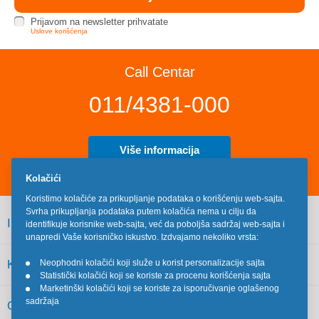
Prijavom na newsletter prihvatate
Uslove korišćenja
Call Centar
011/4381-000
Više informacija
Kolačići
Koristimo kolačiće za prikupljanje podataka o korišćenju web-sajta.
Svrha prikupljanja podataka putem kolačića nema u cilju da
INFORMACIJE
identifikuje korisnike web-sajta, već da poboljša sadržaj web-sajta i
unapredi Vaše korisničko iskustvo. Izdvajamo nekoliko vrsta:
KORISNIČKI SERVIS
Neophodni kolačići koji služe u korist personalizacije sajta
•
Statistički kolačići koji se koriste za procenu korišćenja sajta
•
Marketinški kolačići koji se koriste za isporučivanje oglašenog
•
sadržaja
OSTALO