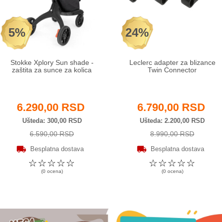
5%
24%
Stokke Xplory Sun shade -
Leclerc adapter za blizance
zaštita za sunce za kolica
Twin Connector
6.290,00 RSD
6.790,00 RSD
Ušteda
300,00 RSD
Ušteda
2.200,00 RSD
6.590,00 RSD
8.990,00 RSD
Besplatna dostava
Besplatna dostava
☆
☆
☆
☆
☆
☆
☆
☆
☆
☆
(0 ocena)
(0 ocena)