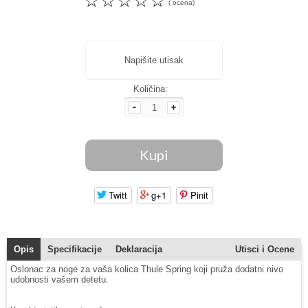
☆
☆
☆
☆
☆
( ocena)
Napišite utisak
Količina:
Twitt
g+1
Pinit
Opis
Specifikacije
Deklaracija
Utisci i Ocene
Oslonac za noge za vaša kolica Thule Spring koji pruža dodatni nivo
udobnosti vašem detetu.