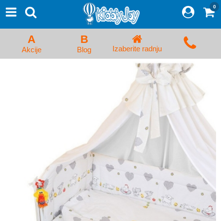
0
⨯
Proizvodi
Početna
A
B
Prijava/Registracija
Izaberite radnju
Akcije
Blog
Kolica za bebe i dečija kolica
Auto sedišta za decu i bebe
Kreveci, ljuljaške i ležaljke
Kadice, noše i adapteri
Hranilice, flašice i cucle
Monitori, Ogradice i tricikli
Posteljine, vrećice i baldahini