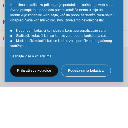
INFORMACIJE
Koristimo kolačiće za prikupljanje podataka o korišćenju web-sajta.
Svrha prikupljanja podataka putem kolačića nema u cilju da
identifikuje korisnike web-sajta, već da poboljša sadržaj web-sajta i
unapredi Vaše korisničko iskustvo. Izdvajamo nekoliko vrsta:
KORISNIČKI SERVIS
Neophodni kolačići koji služe u korist personalizacije sajta
•
Statistički kolačići koji se koriste za procenu korišćenja sajta
•
OSTALO
Marketinški kolačići koji se koriste za isporučivanje oglašenog
•
sadržaja
Saznajte više o kolačićima
Pratite nas na društvenim mrežama
Prihvati sve kolačiće
Podešavanja kolačića