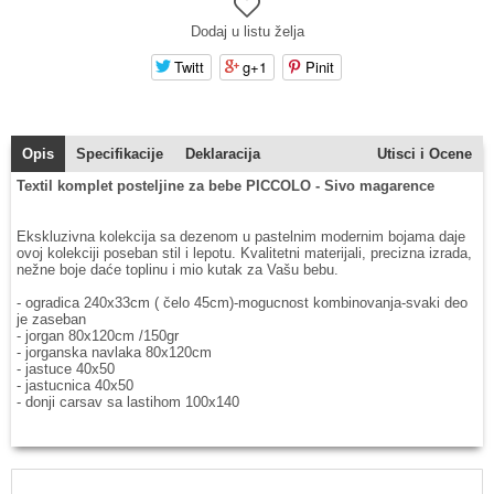
Dodaj u listu želja
Twitt
g+1
Pinit
Opis
Specifikacije
Deklaracija
Utisci i Ocene
Textil komplet posteljine za bebe PICCOLO - Sivo magarence
Ekskluzivna kolekcija sa dezenom u pastelnim modernim bojama daje
ovoj kolekciji poseban stil i lepotu. Kvalitetni materijali, precizna izrada,
nežne boje daće toplinu i mio kutak za Vašu bebu.
- ogradica 240x33cm ( čelo 45cm)-mogucnost kombinovanja-svaki deo
je zaseban
- jorgan 80x120cm /150gr
- jorganska navlaka 80x120cm
- jastuce 40x50
- jastucnica 40x50
- donji carsav sa lastihom 100x140