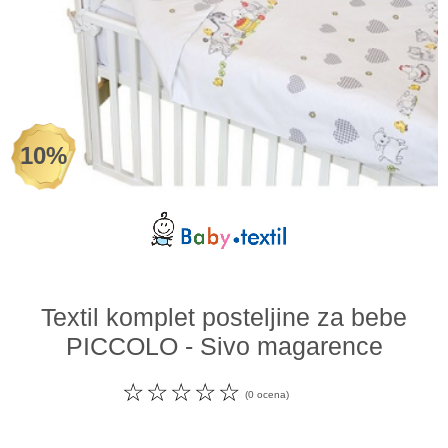
Odeća i obuća
Igračke za bebe i decu
AKCIJA
10%
Prodavnica
Call Centar
011 438 1 000
Textil komplet posteljine za bebe
PICCOLO - Sivo magarence
☆
☆
☆
☆
☆
(0 ocena)