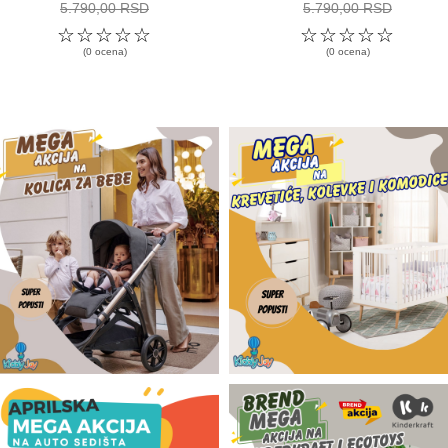
5.790,00 RSD
5.790,00 RSD
☆
☆
☆
☆
☆
☆
☆
☆
☆
☆
(0 ocena)
(0 ocena)