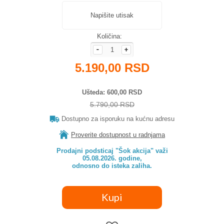
Napišite utisak
Količina:
5.190,00 RSD
Ušteda
600,00 RSD
5.790,00 RSD
Dostupno za isporuku na kućnu adresu
Proverite dostupnost u radnjama
Prodajni podsticaj "Šok akcija" važi

05.08.2026. godine,

odnosno do isteka zaliha.