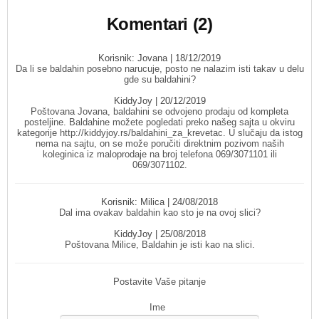
Komentari (2)
Korisnik:
Jovana
| 18/12/2019
Da li se baldahin posebno narucuje, posto ne nalazim isti takav u delu
gde su baldahini?
KiddyJoy
| 20/12/2019
Poštovana Jovana, baldahini se odvojeno prodaju od kompleta
posteljine. Baldahine možete pogledati preko našeg sajta u okviru
kategorije http://kiddyjoy.rs/baldahini_za_krevetac. U slučaju da istog
nema na sajtu, on se može poručiti direktnim pozivom naših
koleginica iz maloprodaje na broj telefona 069/3071101 ili
069/3071102.
Korisnik:
Milica
| 24/08/2018
Dal ima ovakav baldahin kao sto je na ovoj slici?
KiddyJoy
| 25/08/2018
Poštovana Milice, Baldahin je isti kao na slici.
Postavite Vaše pitanje
Ime