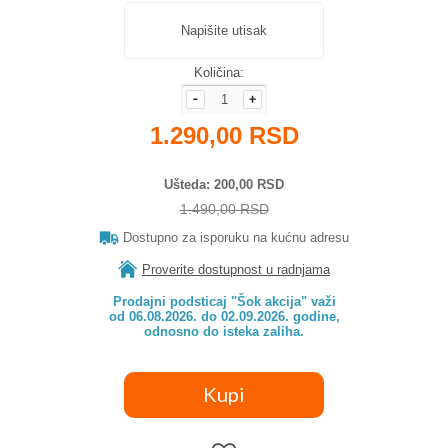
Napišite utisak
Količina:
1.290,00 RSD
Ušteda
200,00 RSD
1.490,00 RSD
Dostupno za isporuku na kućnu adresu
Proverite dostupnost u radnjama
Prodajni podsticaj "Šok akcija" važi

od 06.08.2026. do 02.09.2026. godine,

odnosno do isteka zaliha.