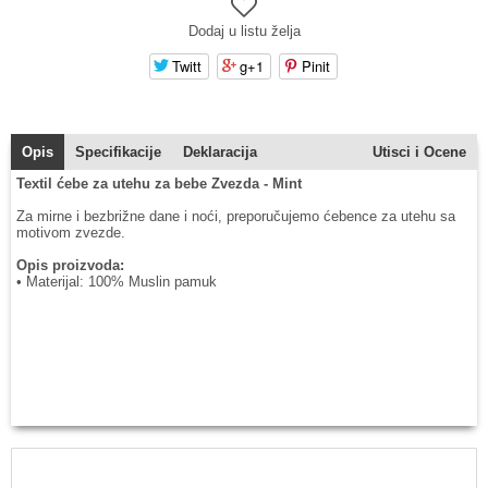
Dodaj u listu želja
Twitt
g+1
Pinit
Opis
Specifikacije
Deklaracija
Utisci i Ocene
Textil ćebe za utehu za bebe Zvezda - Mint
Za mirne i bezbrižne dane i noći, preporučujemo ćebence za utehu sa
motivom zvezde.
Opis proizvoda:
• Materijal: 100% Muslin pamuk