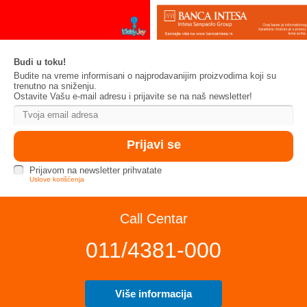
Budi u toku!
Budite na vreme informisani o najprodavanijim proizvodima koji su
trenutno na sniženju.
Ostavite Vašu e-mail adresu i prijavite se na naš newsletter!
Prijavom na newsletter prihvatate
Uslove korišćenja
Call Centar
011/4381-000
Više informacija