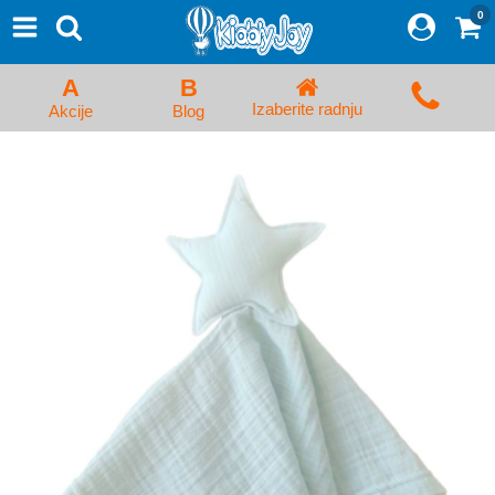
0
⨯
Proizvodi
Početna
A
B
Prijava/Registracija
Izaberite radnju
Akcije
Blog
Kolica za bebe i dečija kolica
Auto sedišta za decu i bebe
Kreveci, ljuljaške i ležaljke
Kadice, noše i adapteri
Hranilice, flašice i cucle
Monitori, Ogradice i tricikli
Posteljine, vrećice i baldahini