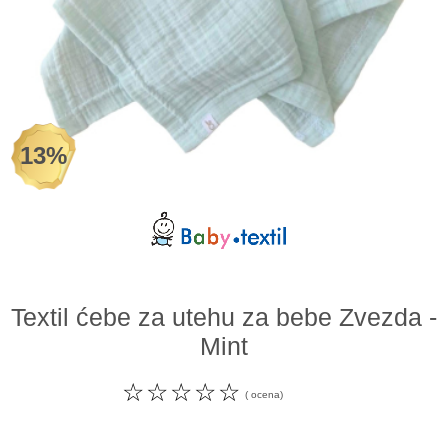
Odeća i obuća
Igračke za bebe i decu
AKCIJA
13%
Prodavnica
Call Centar
011 438 1 000
Textil ćebe za utehu za bebe Zvezda -
Mint
☆
☆
☆
☆
☆
( ocena)