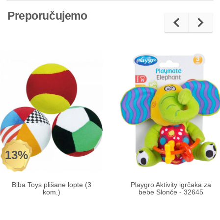
Preporučujemo
13%
Biba Toys plišane lopte (3
Playgro Aktivity igrčaka za
kom.)
bebe Slonče - 32645