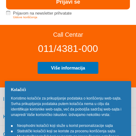
Prijavom na newsletter prihvatate
Uslove korišćenja
Call Centar
011/4381-000
Više informacija
Kolačići
INFORMACIJE
Koristimo kolačiće za prikupljanje podataka o korišćenju web-sajta.
Svrha prikupljanja podataka putem kolačića nema u cilju da
identifikuje korisnike web-sajta, već da poboljša sadržaj web-sajta i
unapredi Vaše korisničko iskustvo. Izdvajamo nekoliko vrsta:
KORISNIČKI SERVIS
Neophodni kolačići koji služe u korist personalizacije sajta
•
Statistički kolačići koji se koriste za procenu korišćenja sajta
•
OSTALO