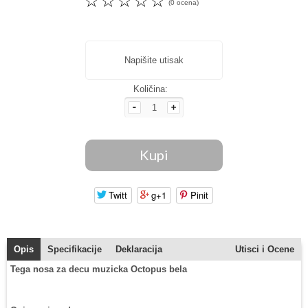
☆
☆
☆
☆
☆
(0 ocena)
Napišite utisak
Količina:
Twitt
g+1
Pinit
Opis
Specifikacije
Deklaracija
Utisci i Ocene
Tega nosa za decu muzicka Octopus bela