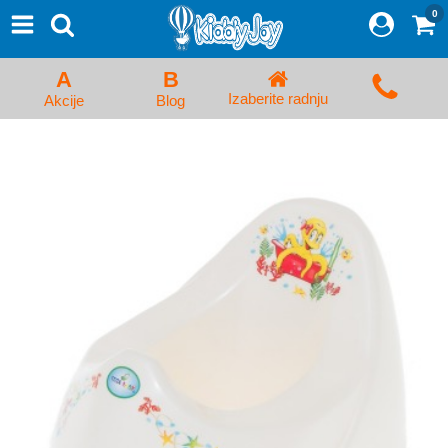
0
⨯
Proizvodi
Početna
A
B
Prijava/Registracija
Izaberite radnju
Akcije
Blog
Kolica za bebe i dečija kolica
Auto sedišta za decu i bebe
Kreveci, ljuljaške i ležaljke
Kadice, noše i adapteri
Hranilice, flašice i cucle
Monitori, Ogradice i tricikli
Posteljine, vrećice i baldahini