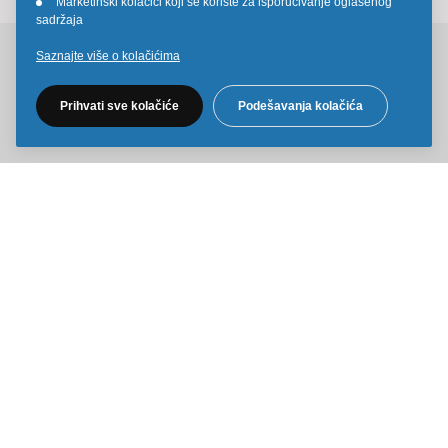
Marketinški kolačići koji se koriste za isporučivanje oglašenog
•
sadržaja
Saznajte više o kolačićima
Pratite nas na društvenim mrežama
Prihvati sve kolačiće
Podešavanja kolačića
Sve cene na ovom sajtu iskazane su u dinarima. PDV je uračunat u
cenu. Kiddy Joy maksimalno koristi sve svoje resurse da Vam svi artikli
na ovom sajtu budu prikazani sa ispravnim nazivima specifikacija,
fotografijama i cenama. Ipak, ne možemo garantovati da su sve
navedene informacije i fotografije artikala na ovom sajtu u potpunosti
ispravne.