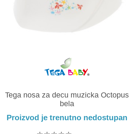
Odeća i obuća
Igračke za bebe i decu
AKCIJA
Prodavnica
Call Centar
011 438 1 000
Tega nosa za decu muzicka Octopus
bela
Proizvod je trenutno nedostupan