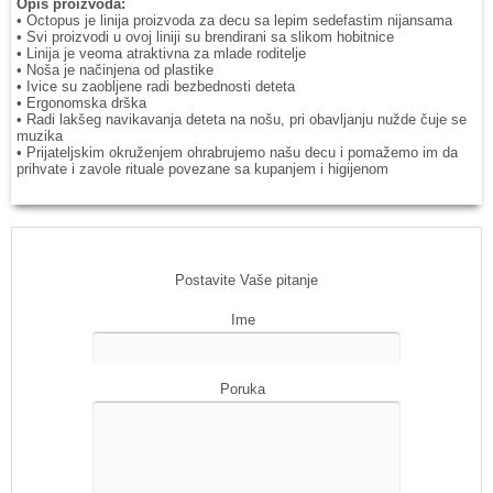
Opis proizvoda:
• Octopus je linija proizvoda za decu sa lepim sedefastim nijansama
• Svi proizvodi u ovoj liniji su brendirani sa slikom hobitnice
• Linija je veoma atraktivna za mlade roditelje
• Noša je načinjena od plastike
• Ivice su zaobljene radi bezbednosti deteta
• Ergonomska drška
• Radi lakšeg navikavanja deteta na nošu, pri obavljanju nužde čuje se
muzika
• Prijateljskim okruženjem ohrabrujemo našu decu i pomažemo im da
prihvate i zavole rituale povezane sa kupanjem i higijenom
Postavite Vaše pitanje
Ime
Poruka