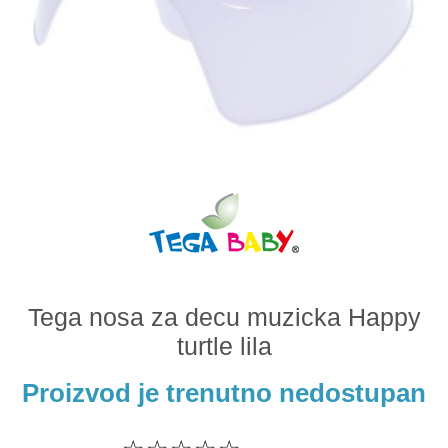
Odeća i obuća
Igračke za bebe i decu
AKCIJA
Prodavnica
Call Centar
011 438 1 000
Tega nosa za decu muzicka Happy
turtle lila
Proizvod je trenutno nedostupan