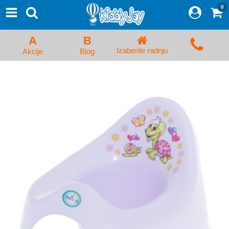
0
⨯
Proizvodi
Početna
A
B
Prijava/Registracija
Izaberite radnju
Akcije
Blog
Kolica za bebe i dečija kolica
Auto sedišta za decu i bebe
Kreveci, ljuljaške i ležaljke
Kadice, noše i adapteri
Hranilice, flašice i cucle
Monitori, Ogradice i tricikli
Posteljine, vrećice i baldahini