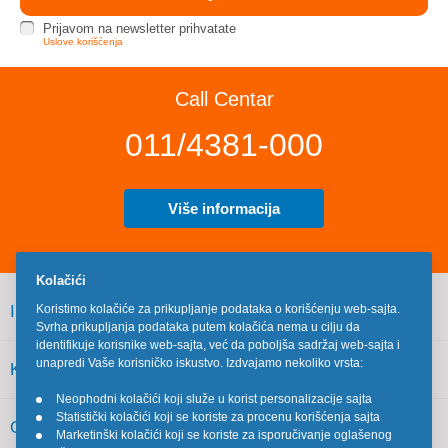
Prijavom na newsletter prihvatate
Uslove korišćenja
Call Centar
011/4381-000
Više informacija
Kolačići
INFORMACIJE
Koristimo kolačiće za prikupljanje podataka o korišćenju web-sajta.
Svrha prikupljanja podataka putem kolačića nema u cilju da
identifikuje korisnike web-sajta, već da poboljša sadržaj web-sajta i
unapredi Vaše korisničko iskustvo. Izdvajamo nekoliko vrsta:
KORISNIČKI SERVIS
Neophodni kolačići koji služe u korist personalizacije sajta
•
Statistički kolačići koji se koriste za procenu korišćenja sajta
•
OSTALO
Marketinški kolačići koji se koriste za isporučivanje oglašenog
•