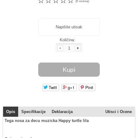
☆
☆
☆
☆
☆
(0 ocena)
Napišite utisak
Količina:
Twitt
g+1
Pinit
Opis
Specifikacije
Deklaracija
Utisci i Ocene
Tega nosa za decu muzicka Happy turtle lila