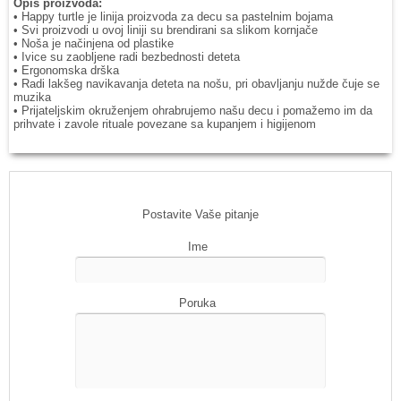
Opis proizvoda:
• Happy turtle je linija proizvoda za decu sa pastelnim bojama
• Svi proizvodi u ovoj liniji su brendirani sa slikom kornjače
• Noša je načinjena od plastike
• Ivice su zaobljene radi bezbednosti deteta
• Ergonomska drška
• Radi lakšeg navikavanja deteta na nošu, pri obavljanju nužde čuje se
muzika
• Prijateljskim okruženjem ohrabrujemo našu decu i pomažemo im da
prihvate i zavole rituale povezane sa kupanjem i higijenom
Postavite Vaše pitanje
Ime
Poruka