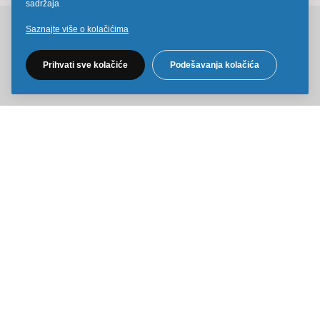
sadržaja
Saznajte više o kolačićima
Pratite nas na društvenim mrežama
Prihvati sve kolačiće
Podešavanja kolačića
Sve cene na ovom sajtu iskazane su u dinarima. PDV je uračunat u
cenu. Kiddy Joy maksimalno koristi sve svoje resurse da Vam svi artikli
na ovom sajtu budu prikazani sa ispravnim nazivima specifikacija,
fotografijama i cenama. Ipak, ne možemo garantovati da su sve
navedene informacije i fotografije artikala na ovom sajtu u potpunosti
ispravne.