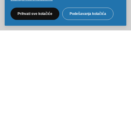
Pratite nas na društvenim mrežama
Prihvati sve kolačiće
Podešavanja kolačića
Sve cene na ovom sajtu iskazane su u dinarima. PDV je uračunat u
cenu. Kiddy Joy maksimalno koristi sve svoje resurse da Vam svi artikli
na ovom sajtu budu prikazani sa ispravnim nazivima specifikacija,
fotografijama i cenama. Ipak, ne možemo garantovati da su sve
navedene informacije i fotografije artikala na ovom sajtu u potpunosti
ispravne.
Copyright © 2014-2026 Kiddy Joy. Sva prava zadržana.