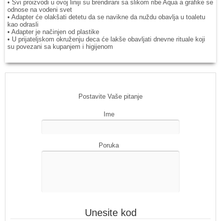
• Svi proizvodi u ovoj liniji su brendirani sa slikom ribe Aqua a grafike se
odnose na vodeni svet
• Adapter će olakšati detetu da se navikne da nuždu obavlja u toaletu
kao odrasli
• Adapter je načinjen od plastike
• U prijateljskom okruženju deca će lakše obavljati dnevne rituale koji
su povezani sa kupanjem i higijenom
Postavite Vaše pitanje
Ime
Poruka
Unesite kod