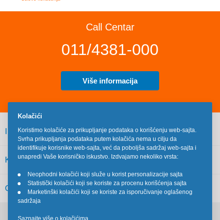
Call Centar
011/4381-000
Više informacija
Kolačići
INFORMACIJE
Koristimo kolačiće za prikupljanje podataka o korišćenju web-sajta.
Svrha prikupljanja podataka putem kolačića nema u cilju da
identifikuje korisnike web-sajta, već da poboljša sadržaj web-sajta i
unapredi Vaše korisničko iskustvo. Izdvajamo nekoliko vrsta:
KORISNIČKI SERVIS
Neophodni kolačići koji služe u korist personalizacije sajta
•
Statistički kolačići koji se koriste za procenu korišćenja sajta
•
OSTALO
Marketinški kolačići koji se koriste za isporučivanje oglašenog
•
sadržaja
Saznajte više o kolačićima