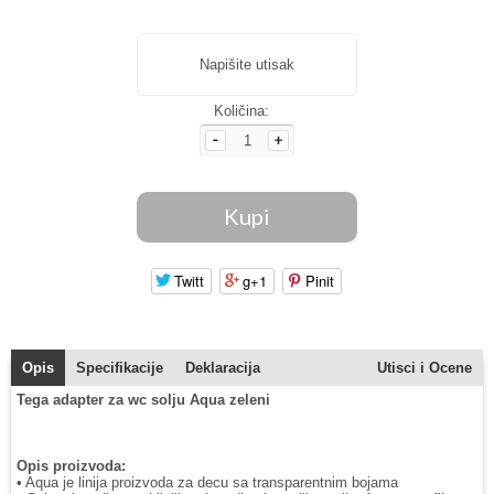
Napišite utisak
Količina:
Twitt
g+1
Pinit
Opis
Specifikacije
Deklaracija
Utisci i Ocene
Tega adapter za wc solju Aqua zeleni
Opis proizvoda:
• Aqua je linija proizvoda za decu sa transparentnim bojama