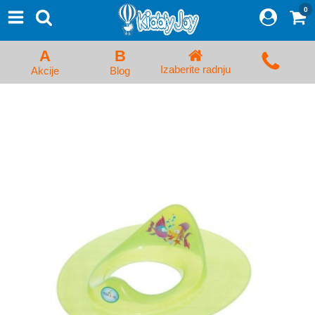
0
⨯
Proizvodi
Početna
A
B
Prijava/Registracija
Izaberite radnju
Akcije
Blog
Kolica za bebe i dečija kolica
Auto sedišta za decu i bebe
Kreveci, ljuljaške i ležaljke
Kadice, noše i adapteri
Hranilice, flašice i cucle
Monitori, Ogradice i tricikli
Posteljine, vrećice i baldahini