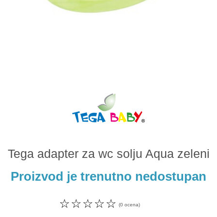
Odeća i obuća
Igračke za bebe i decu
AKCIJA
Prodavnica
Call Centar
011 438 1 000
Tega adapter za wc solju Aqua zeleni
Proizvod je trenutno nedostupan
☆
☆
☆
☆
☆
(0 ocena)