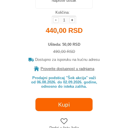
Napišite utisak
Količina:
440,00 RSD
Ušteda
50,00 RSD
490,00 RSD
Dostupno za isporuku na kućnu adresu
Proverite dostupnost u radnjama
Prodajni podsticaj "Šok akcija" važi

od 06.08.2026. do 02.09.2026. godine,

odnosno do isteka zaliha.
Dodaj u listu želja