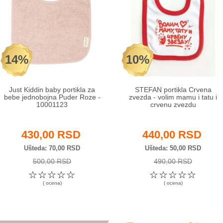
14%
10%
Just Kiddin baby portikla za
STEFAN portikla Crvena
bebe jednobojna Puder Roze -
zvezda - volim mamu i tatu i
10001123
crvenu zvezdu
430,00 RSD
440,00 RSD
Ušteda
70,00 RSD
Ušteda
50,00 RSD
500,00 RSD
490,00 RSD
☆
☆
☆
☆
☆
☆
☆
☆
☆
☆
( ocena)
( ocena)