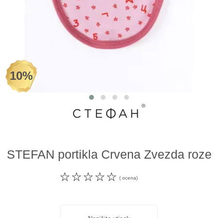
Odeća i obuća
Igračke za bebe i decu
AKCIJA
10%
Prodavnica
Call Centar
011 438 1 000
STEFAN portikla Crvena Zvezda roze
☆
☆
☆
☆
☆
( ocena)