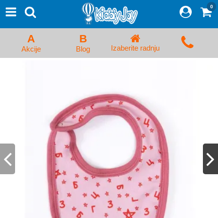
0
⨯
Proizvodi
Početna
A
B
Prijava/Registracija
Izaberite radnju
Akcije
Blog
Kolica za bebe i dečija kolica
Auto sedišta za decu i bebe
Kreveci, ljuljaške i ležaljke
Kadice, noše i adapteri
Hranilice, flašice i cucle
Monitori, Ogradice i tricikli
Posteljine, vrećice i baldahini