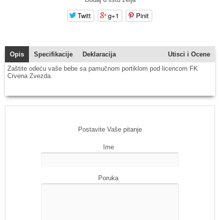
Twitt
g+1
Pinit
Opis
Specifikacije
Deklaracija
Utisci i Ocene
Zaštite odeću vaše bebe sa pamučnom portiklom pod licencom FK
Crvena Zvezda.
Postavite Vaše pitanje
Ime
Poruka