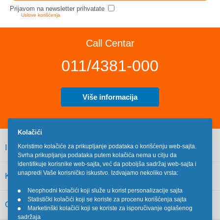
Prijavom na newsletter prihvatate
Uslove korišćenja
Call Centar
011/4381-000
Više informacija
Kolačići
INFORMACIJE
Koristimo kolačiće za prikupljanje podataka o korišćenju web-sajta.
Svrha prikupljanja podataka putem kolačića nema u cilju da
identifikuje korisnike web-sajta, već da poboljša sadržaj web-sajta i
unapredi Vaše korisničko iskustvo. Izdvajamo nekoliko vrsta:
KORISNIČKI SERVIS
Neophodni kolačići koji služe u korist personalizacije sajta
•
Statistički kolačići koji se koriste za procenu korišćenja sajta
•
OSTALO
Marketinški kolačići koji se koriste za isporučivanje oglašenog
•
sadržaja