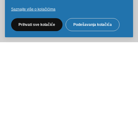
Saznajte više o kolačićima
Pratite nas na društvenim mrežama
Prihvati sve kolačiće
Podešavanja kolačića
Sve cene na ovom sajtu iskazane su u dinarima. PDV je uračunat u
cenu. Kiddy Joy maksimalno koristi sve svoje resurse da Vam svi artikli
na ovom sajtu budu prikazani sa ispravnim nazivima specifikacija,
fotografijama i cenama. Ipak, ne možemo garantovati da su sve
navedene informacije i fotografije artikala na ovom sajtu u potpunosti
ispravne.