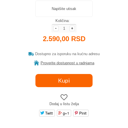
Napišite utisak
Količina:
2.590,00 RSD
Dostupno za isporuku na kućnu adresu
Proverite dostupnost u radnjama
Dodaj u listu želja
Twitt
g+1
Pinit