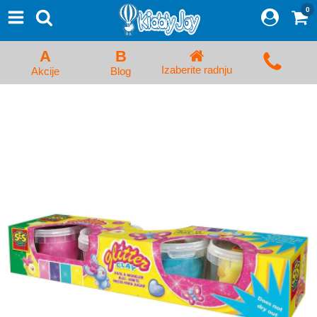
0
⨯
Proizvodi
Početna
A
B
Prijava/Registracija
Izaberite radnju
Akcije
Blog
Kolica za bebe i dečija kolica
Auto sedišta za decu i bebe
Kreveci, ljuljaške i ležaljke
Kadice, noše i adapteri
Hranilice, flašice i cucle
Monitori, Ogradice i tricikli
Posteljine, vrećice i baldahini