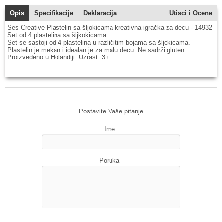
Opis
Specifikacije
Deklaracija
Utisci i Ocene
Ses Creative Plastelin sa šljokicama kreativna igračka za decu - 14932
Set od 4 plastelina sa šljkokicama.
Set se sastoji od 4 plastelina u različitim bojama sa šljokicama.
Plastelin je mekan i idealan je za malu decu. Ne sadrži gluten.
Proizvedeno u Holandiji. Uzrast: 3+
Postavite Vaše pitanje
Ime
Poruka