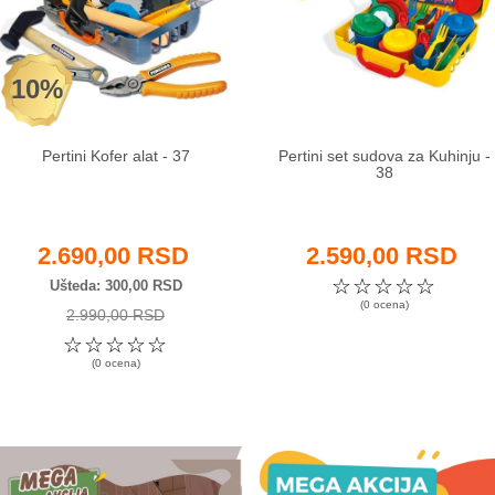
10%
Pertini Kofer alat - 37
Pertini set sudova za Kuhinju -
38
2.690,00 RSD
2.590,00 RSD
☆
☆
☆
☆
☆
Ušteda
300,00 RSD
(0 ocena)
2.990,00 RSD
☆
☆
☆
☆
☆
(0 ocena)