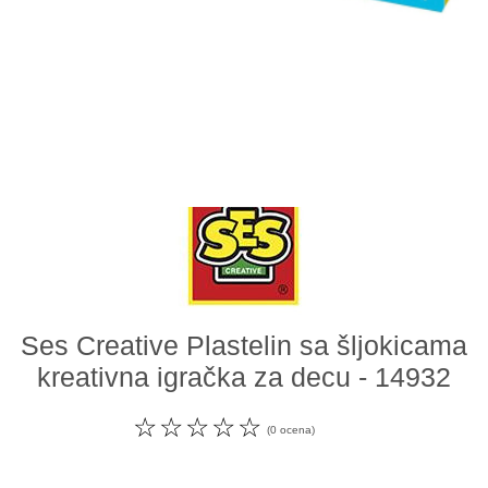
Odeća i obuća
Igračke za bebe i decu
AKCIJA
Prodavnica
Call Centar
011 438 1 000
Ses Creative Plastelin sa šljokicama
kreativna igračka za decu - 14932
☆
☆
☆
☆
☆
(0 ocena)