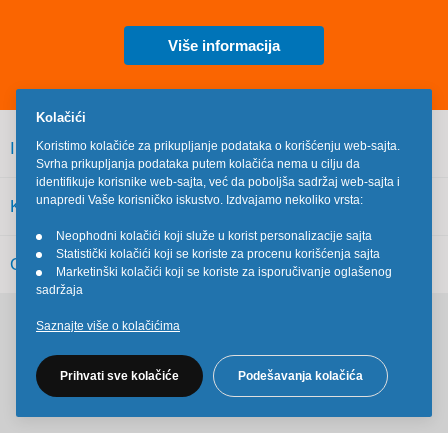
Više informacija
Kolačići
INFORMACIJE
Koristimo kolačiće za prikupljanje podataka o korišćenju web-sajta.
Svrha prikupljanja podataka putem kolačića nema u cilju da
identifikuje korisnike web-sajta, već da poboljša sadržaj web-sajta i
unapredi Vaše korisničko iskustvo. Izdvajamo nekoliko vrsta:
KORISNIČKI SERVIS
Neophodni kolačići koji služe u korist personalizacije sajta
•
Statistički kolačići koji se koriste za procenu korišćenja sajta
•
OSTALO
Marketinški kolačići koji se koriste za isporučivanje oglašenog
•
sadržaja
Saznajte više o kolačićima
Pratite nas na društvenim mrežama
Prihvati sve kolačiće
Podešavanja kolačića