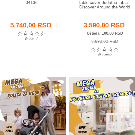
34136
table cover dodatna tabla -
Discover Around the World
5.740,00 RSD
3.590,00 RSD
☆
☆
☆
☆
☆
Ušteda
100,00 RSD
(0 ocena)
3.690,00 RSD
☆
☆
☆
☆
☆
(0 ocena)