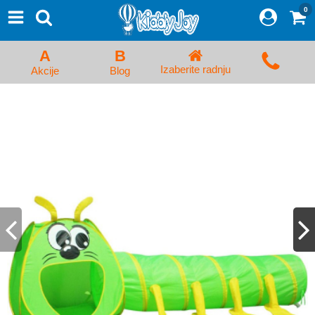
0
⨯
Proizvodi
Početna
A
B
Prijava/Registracija
Izaberite radnju
Akcije
Blog
Kolica za bebe i dečija kolica
Auto sedišta za decu i bebe
Kreveci, ljuljaške i ležaljke
Kadice, noše i adapteri
Hranilice, flašice i cucle
Monitori, Ogradice i tricikli
Posteljine, vrećice i baldahini