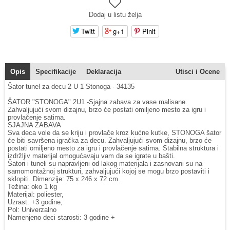
Dodaj u listu želja
Twitt
g+1
Pinit
Opis
Specifikacije
Deklaracija
Utisci i Ocene
Šator tunel za decu 2 U 1 Stonoga - 34135
ŠATOR "STONOGA" 2U1 -Sjajna zabava za vase malisane.
Zahvaljujući svom dizajnu, brzo će postati omiljeno mesto za igru i
provlačenje satima.
SJAJNA ZABAVA
Sva deca vole da se kriju i provlače kroz kućne kutke, STONOGA šator
će biti savršena igračka za decu. Zahvaljujući svom dizajnu, brzo će
postati omiljeno mesto za igru i provlačenje satima. Stabilna struktura i
izdržljiv materijal omogućavaju vam da se igrate u bašti.
Šatori i tuneli su napravljeni od lakog materijala i zasnovani su na
samomontažnoj strukturi, zahvaljujući kojoj se mogu brzo postaviti i
sklopiti. Dimenzije: 75 x 246 x 72 cm.
Težina: oko 1 kg
Materijal: poliester,
Uzrast: +3 godine,
Pol: Univerzalno
Namenjeno deci starosti: 3 godine +