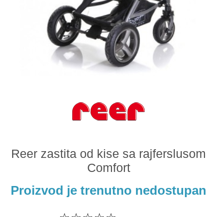
Odeća i obuća
Igračke za bebe i decu
AKCIJA
Prodavnica
Call Centar
011 438 1 000
Reer zastita od kise sa rajferslusom
Comfort
Proizvod je trenutno nedostupan