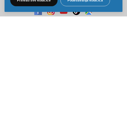
Prihvati sve kolačiće
Podešavanja kolačića
Sve cene na ovom sajtu iskazane su u dinarima. PDV je uračunat u
cenu. Kiddy Joy maksimalno koristi sve svoje resurse da Vam svi artikli
na ovom sajtu budu prikazani sa ispravnim nazivima specifikacija,
fotografijama i cenama. Ipak, ne možemo garantovati da su sve
navedene informacije i fotografije artikala na ovom sajtu u potpunosti
ispravne.
Copyright © 2014-2026 Kiddy Joy. Sva prava zadržana.