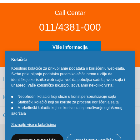
Call Centar
011/4381-000
Više informacija
Kolačići
Koristimo kolačiće za prikupljanje podataka o korišćenju web-sajta.
Svrha prikupljanja podataka putem kolačića nema u cilju da
INFORMACIJE
identifikuje korisnike web-sajta, već da poboljša sadržaj web-sajta i
unapredi Vaše korisničko iskustvo. Izdvajamo nekoliko vrsta:
KORISNIČKI SERVIS
Neophodni kolačići koji služe u korist personalizacije sajta
•
Statistički kolačići koji se koriste za procenu korišćenja sajta
•
Marketinški kolačići koji se koriste za isporučivanje oglašenog
•
sadržaja
OSTALO
Saznajte više o kolačićima
Pratite nas na društvenim mrežama