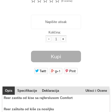
☆
☆
☆
☆
☆
(0 ocena)
Napišite utisak
Količina:
Twitt
g+1
Pinit
Opis
Specifikacije
Deklaracija
Utisci i Ocene
Reer zastita od kise sa rajferslusom Comfort
Reer zaštuita od kiše za nosiljku