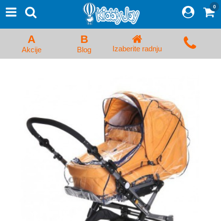
0
⨯
Proizvodi
Početna
A
B
Prijava/Registracija
Izaberite radnju
Akcije
Blog
Kolica za bebe i dečija kolica
Auto sedišta za decu i bebe
Kreveci, ljuljaške i ležaljke
Kadice, noše i adapteri
Hranilice, flašice i cucle
Monitori, Ogradice i tricikli
Posteljine, vrećice i baldahini