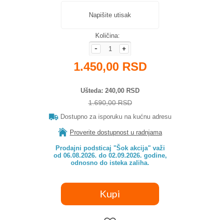
Napišite utisak
Količina:
1.450,00 RSD
Ušteda
240,00 RSD
1.690,00 RSD
Dostupno za isporuku na kućnu adresu
Proverite dostupnost u radnjama
Prodajni podsticaj "Šok akcija" važi

od 06.08.2026. do 02.09.2026. godine,

odnosno do isteka zaliha.