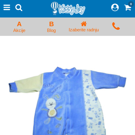
0
⨯
Proizvodi
Početna
A
B
Prijava/Registracija
Izaberite radnju
Akcije
Blog
Kolica za bebe i dečija kolica
Auto sedišta za decu i bebe
Kreveci, ljuljaške i ležaljke
Kadice, noše i adapteri
Hranilice, flašice i cucle
Monitori, Ogradice i tricikli
Posteljine, vrećice i baldahini