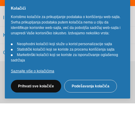
Kolačići
INFORMACIJE
Koristimo kolačiće za prikupljanje podataka o korišćenju web-sajta.
Svrha prikupljanja podataka putem kolačića nema u cilju da
identifikuje korisnike web-sajta, već da poboljša sadržaj web-sajta i
unapredi Vaše korisničko iskustvo. Izdvajamo nekoliko vrsta:
KORISNIČKI SERVIS
Neophodni kolačići koji služe u korist personalizacije sajta
•
Statistički kolačići koji se koriste za procenu korišćenja sajta
•
OSTALO
Marketinški kolačići koji se koriste za isporučivanje oglašenog
•
sadržaja
Saznajte više o kolačićima
Pratite nas na društvenim mrežama
Prihvati sve kolačiće
Podešavanja kolačića