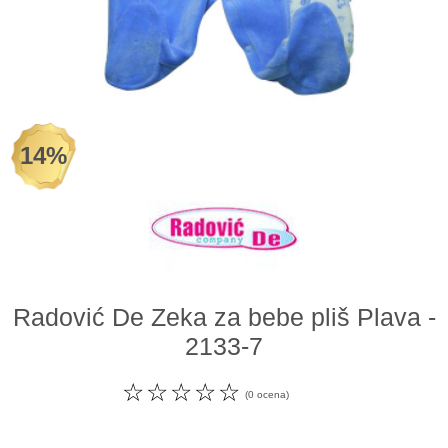
Odeća i obuća
Igračke za bebe i decu
AKCIJA
14%
Prodavnica
Call Centar
011 438 1 000
Radović De Zeka za bebe pliš Plava -
2133-7
☆
☆
☆
☆
☆
(0 ocena)