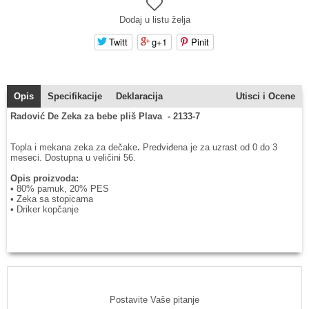
Dodaj u listu želja
Twitt
g+1
Pinit
Opis
Specifikacije
Deklaracija
Utisci i Ocene
Radović De Zeka za bebe pliš Plava - 2133-7
Topla i mekana zeka za dečake
.
Predviđena je za uzrast od 0 do 3
meseci. Dostupna u veličini 56.
Opis proizvoda:
• 80% pamuk, 20% PES
• Zeka sa stopicama
• Driker kopčanje
Postavite Vaše pitanje