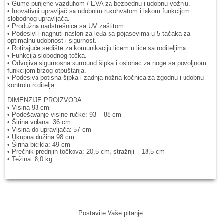
• Gume punjene vazduhom / EVA za bezbednu i udobnu vožnju.
• Inovativni upravljač sa udobnim rukohvatom i lakom funkcijom
slobodnog upravljača.
• Produžna nadstrešnica sa UV zaštitom.
• Podesivi i nagnuti naslon za leđa sa pojasevima u 5 tačaka za
optimalnu udobnost i sigurnost.
• Rotirajuće sedište za komunikaciju licem u lice sa roditeljima.
• Funkcija slobodnog točka.
• Odvojiva sigurnosna surround šipka i oslonac za noge sa povoljnom
funkcijom brzog otpuštanja.
• Podesiva potisna šipka i zadnja nožna kočnica za zgodnu i udobnu
kontrolu roditelja.
DIMENZIJE PROIZVODA:
• Visina 93 cm
• Podešavanje visine ručke: 93 – 88 cm
• Širina volana: 36 cm
• Visina do upravljača: 57 cm
• Ukupna dužina 98 cm
• Širina bicikla: 49 cm
• Prečnik prednjih točkova: 20,5 cm, stražnji – 18,5 cm
• Težina: 8,0 kg
Postavite Vaše pitanje