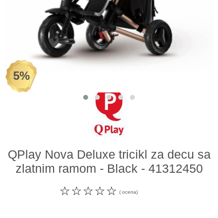
Odeća i obuća
Igračke za bebe i decu
AKCIJA
5%
Prodavnica
Call Centar
011 438 1 000
QPlay Nova Deluxe tricikl za decu sa
zlatnim ramom - Black - 41312450
☆
☆
☆
☆
☆
( ocena)