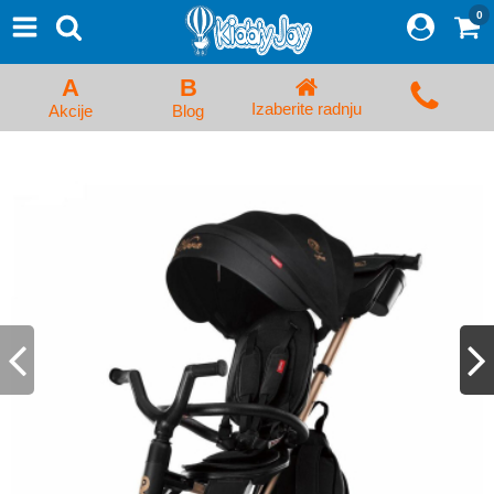
0
⨯
Proizvodi
Početna
A
B
Prijava/Registracija
Izaberite radnju
Akcije
Blog
Kolica za bebe i dečija kolica
Auto sedišta za decu i bebe
Kreveci, ljuljaške i ležaljke
Kadice, noše i adapteri
Hranilice, flašice i cucle
Monitori, Ogradice i tricikli
Posteljine, vrećice i baldahini