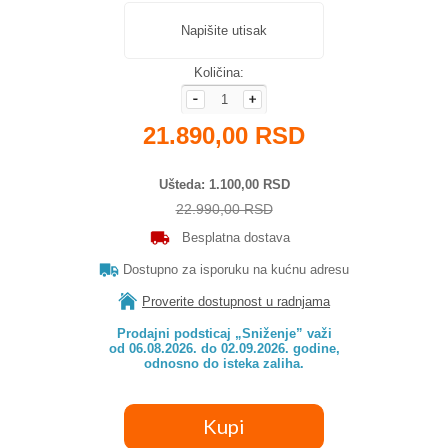
Napišite utisak
Količina:
21.890,00 RSD
Ušteda
1.100,00 RSD
22.990,00 RSD
Besplatna dostava
Dostupno za isporuku na kućnu adresu
Proverite dostupnost u radnjama
Prodajni podsticaj „Sniženje” važi

od 06.08.2026. do 02.09.2026. godine,

odnosno do isteka zaliha.