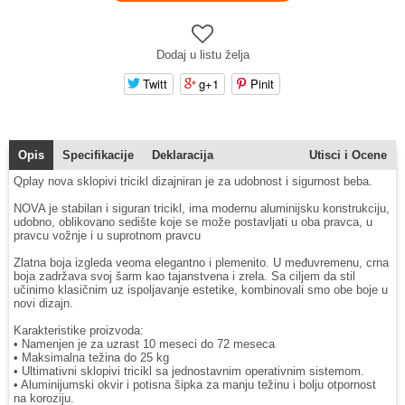
Dodaj u listu želja
Twitt
g+1
Pinit
Opis
Specifikacije
Deklaracija
Utisci i Ocene
Qplay nova sklopivi tricikl dizajniran je za udobnost i sigurnost beba.
NOVA je stabilan i siguran tricikl, ima modernu aluminijsku konstrukciju,
udobno, oblikovano sedište koje se može postavljati u oba pravca, u
pravcu vožnje i u suprotnom pravcu
Zlatna boja izgleda veoma elegantno i plemenito. U međuvremenu, crna
boja zadržava svoj šarm kao tajanstvena i zrela. Sa ciljem da stil
učinimo klasičnim uz ispoljavanje estetike, kombinovali smo obe boje u
novi dizajn.
Karakteristike proizvoda:
• Namenjen je za uzrast 10 meseci do 72 meseca
• Maksimalna težina do 25 kg
• Ultimativni sklopivi tricikl sa jednostavnim operativnim sistemom.
• Aluminijumski okvir i potisna šipka za manju težinu i bolju otpornost
na koroziju.