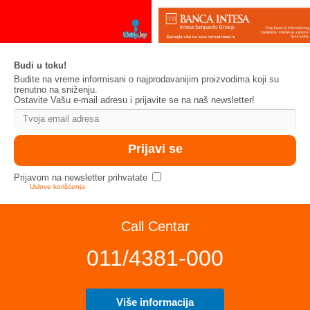
Budi u toku!
Budite na vreme informisani o najprodavanijim proizvodima koji su
trenutno na sniženju.
Ostavite Vašu e-mail adresu i prijavite se na naš newsletter!
Prijavom na newsletter prihvatate
Uslove korišćenja
Call Centar
011/4381-000
Više informacija