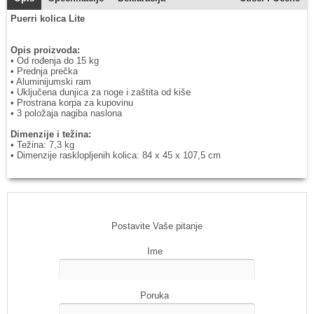
Puerri kolica Lite
Opis proizvoda:
• Od rođenja do 15 kg
• Prednja prečka
• Aluminijumski ram
• Uključena dunjica za noge i zaštita od kiše
• Prostrana korpa za kupovinu
• 3 položaja nagiba naslona
Dimenzije i težina:
• Težina: 7,3 kg
• Dimenzije rasklopljenih kolica: 84 x 45 x 107,5 cm
Postavite Vaše pitanje
Ime
Poruka