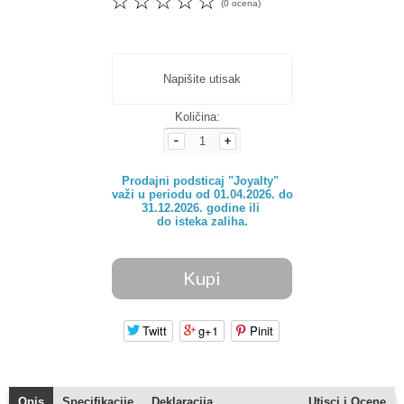
☆
☆
☆
☆
☆
(0 ocena)
Napišite utisak
Količina:
Prodajni podsticaj "Joyalty" 

važi u periodu od 01.04.2026. do

31.12.2026. godine ili 

do isteka zaliha.
Twitt
g+1
Pinit
Opis
Specifikacije
Deklaracija
Utisci i Ocene