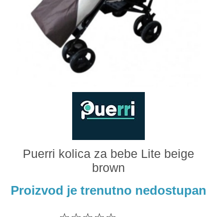
Odeća i obuća
Igračke za bebe i decu
AKCIJA
Prodavnica
Call Centar
011 438 1 000
Puerri kolica za bebe Lite beige
brown
Proizvod je trenutno nedostupan