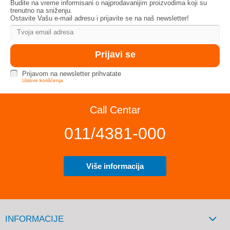
Budite na vreme informisani o najprodavanijim proizvodima koji su
trenutno na sniženju.
Ostavite Vašu e-mail adresu i prijavite se na naš newsletter!
Prijavom na newsletter prihvatate
Uslove korišćenja
Call Centar
011/4381-000
Više informacija
INFORMACIJE