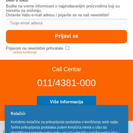
Budi u toku!
Budite na vreme informisani o najprodavanijim proizvodima koji su
trenutno na sniženju.
Ostavite Vašu e-mail adresu i prijavite se na naš newsletter!
Prijavom na newsletter prihvatate
Uslove korišćenja
Call Centar
011/4381-000
Više informacija
Kolačići
Koristimo kolačiće za prikupljanje podataka o korišćenju web-sajta.
Svrha prikupljanja podataka putem kolačića nema u cilju da
INFORMACIJE
identifikuje korisnike web-sajta, već da poboljša sadržaj web-sajta i