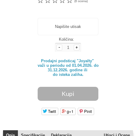
☆
☆
☆
☆
☆
(0 ocena)
Napišite utisak
Količina:
Prodajni podsticaj "Joyalty" 

važi u periodu od 01.04.2026. do

31.12.2026. godine ili 

do isteka zaliha.
Twitt
g+1
Pinit
Opis
Specifikacije
Deklaracija
Utisci i Ocene