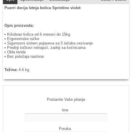
Puerri decija letnja kolica Sprintino violet
Opis proizvoda:
• Kišobran kolica od 6 meseci do 15kg
• Ergonomske ručke
• Sigurnosni sistem pojaseva sa 5 tačaka vezivanje
• Prednji točkovi rotirajući, zadnji sa kočnicama
• Obla tenda
• Bez položaja naslona
Težina:
4.6 kg
Postavite Vaše pitanje
Ime
Poruka