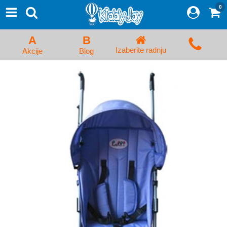
0
⨯
Proizvodi
Početna
A
B
Prijava/Registracija
Izaberite radnju
Akcije
Blog
Kolica za bebe i dečija kolica
Auto sedišta za decu i bebe
Kreveci, ljuljaške i ležaljke
Kadice, noše i adapteri
Hranilice, flašice i cucle
Monitori, Ogradice i tricikli
Posteljine, vrećice i baldahini