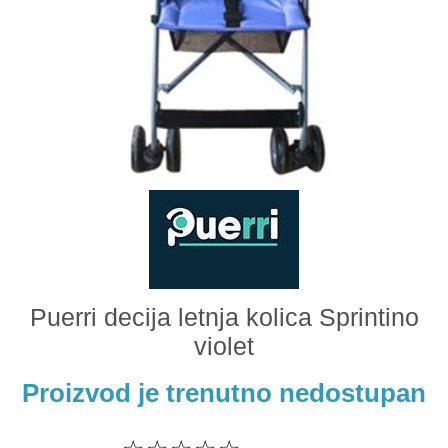
Odeća i obuća
Igračke za bebe i decu
AKCIJA
Prodavnica
Call Centar
011 438 1 000
Puerri decija letnja kolica Sprintino
violet
Proizvod je trenutno nedostupan