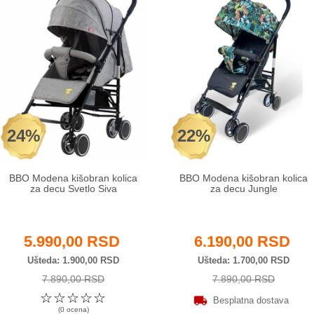
24%
22%
BBO Modena kišobran kolica
BBO Modena kišobran kolica
za decu Svetlo Siva
za decu Jungle
5.990,00 RSD
6.190,00 RSD
Ušteda
1.900,00 RSD
Ušteda
1.700,00 RSD
7.890,00 RSD
7.890,00 RSD
☆
☆
☆
☆
☆
Besplatna dostava
(0 ocena)